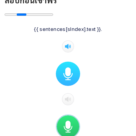
{{ sentences[sIndex].text }}.