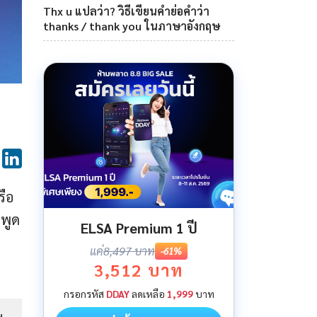
Thx u แปลว่า? วิธีเขียนคำย่อคำว่า
thanks / thank you ในภาษาอังกฤษ
รือ
กพูด
ELSA Premium 1 ปี
แค่
8,497 บาท
-61%
3,512 บาท
กรอกรหัส
DDAY
ลดเหลือ
1,999
บาท