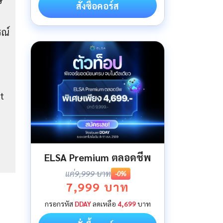
ษ
สั่งซื้อคอร์ส
รณ์
t
ELSA Premium ตลอดชีพ
แค่
9,999 บาท
-0%
7,999 บาท
กรอกรหัส
DDAY
ลดเหลือ
4,699
บาท