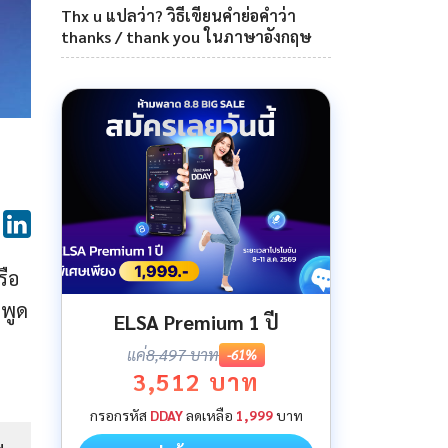
Thx u แปลว่า? วิธีเขียนคำย่อคำว่า
thanks / thank you ในภาษาอังกฤษ
รือ
กพูด
ELSA Premium 1 ปี
แค่
8,497 บาท
-61%
3,512 บาท
กรอกรหัส
DDAY
ลดเหลือ
1,999
บาท