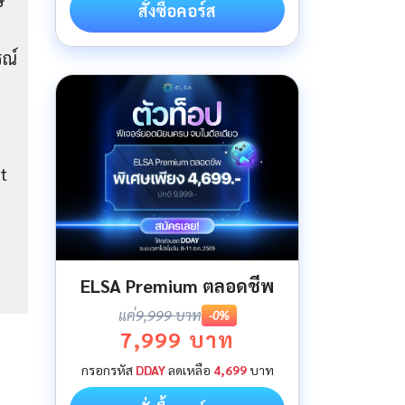
ษ
สั่งซื้อคอร์ส
รณ์
t
ELSA Premium ตลอดชีพ
แค่
9,999 บาท
-0%
7,999 บาท
กรอกรหัส
DDAY
ลดเหลือ
4,699
บาท