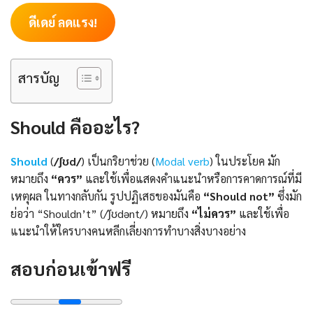
ดีเดย์ ลดแรง!
สารบัญ
Should คืออะไร?
Should
(
/ʃʊd/
) เป็นกริยาช่วย (
Modal verb
) ในประโยค มัก
หมายถึง
“ควร”
และใช้เพื่อแสดงคำแนะนำหรือการคาดการณ์ที่มี
เหตุผล ในทางกลับกัน รูปปฏิเสธของมันคือ
“Should not”
ซึ่งมัก
ย่อว่า “Shouldn’t” (/ˈʃʊdənt/) หมายถึง
“ไม่ควร”
และใช้เพื่อ
แนะนำให้ใครบางคนหลีกเลี่ยงการทำบางสิ่งบางอย่าง
สอบก่อนเข้าฟรี