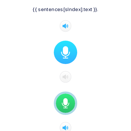
{{ sentences[sIndex].text }}.