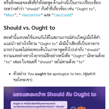
หรือลักษณะของสิ่งที่กำลังจะพูด ด้านล่างนี้เป็นการเปรียบเทียบ
ระหว่างคำว่า “should” กับคำที่เกี่ยวข้อง เช่น “Ought to”,
“
Must
“, ”
Had better
” และ “
Can/Could
“
Should vs. Ought to
สองคำนี้แทบจะใช้แทนกันได้ในสถานการณ์ส่วนใหญ่เมื่อให้คำ
แนะนำ อย่างไรก็ตาม “Ought to” มักมีน้ำเสียงที่เป็นทางการ
มากกว่าและไม่ค่อยพบเห็นในภาษาพูดทั่วไปเท่ากับ “should”
ความแตกต่างทางไวยากรณ์อีกอย่างหนึ่งคือ “Ought” มักตามด้วย
“to” เสมอ ในขณะที่ “should” จะไม่ตามด้วย “to”
ตัวอย่าง: You
ought to
apologize to him. (คุณควร
ขอโทษเขา)