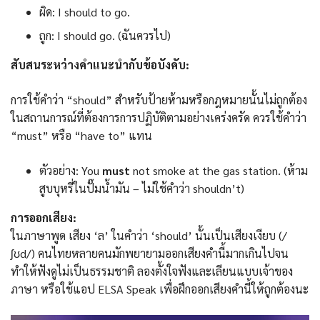
ผิด: I should to go.
ถูก: I should go. (ฉันควรไป)
สับสนระหว่างคำแนะนำกับข้อบังคับ:
การใช้คำว่า “should” สำหรับป้ายห้ามหรือกฎหมายนั้นไม่ถูกต้อง
ในสถานการณ์ที่ต้องการการปฏิบัติตามอย่างเคร่งครัด ควรใช้คำว่า
“must” หรือ “have to” แทน
ตัวอย่าง: You
must
not smoke at the gas station. (ห้าม
สูบบุหรี่ในปั๊มน้ำมัน – ไม่ใช้คําว่า shouldn’t)
การออกเสียง:
ในภาษาพูด เสียง ‘ล’ ในคำว่า ‘should’ นั้นเป็นเสียงเงียบ (/
ʃʊd/) คนไทยหลายคนมักพยายามออกเสียงคํานี้มากเกินไปจน
ทำให้ฟังดูไม่เป็นธรรมชาติ ลองตั้งใจฟังและเลียนแบบเจ้าของ
ภาษา หรือใช้แอป ELSA Speak เพื่อฝึกออกเสียงคำนี้ให้ถูกต้องนะ