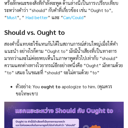
หรือลักษณะของสิ่งที่กำลังจะพูด ด้านล่างนี้เป็นการเปรียบเทียบ
ระหว่างคำว่า “should” กับคำที่เกี่ยวข้อง เช่น “Ought to”,
“
Must
“, ”
Had better
” และ “
Can/Could
“
Should vs. Ought to
สองคำนี้แทบจะใช้แทนกันได้ในสถานการณ์ส่วนใหญ่เมื่อให้คำ
แนะนำ อย่างไรก็ตาม “Ought to” มักมีน้ำเสียงที่เป็นทางการ
มากกว่าและไม่ค่อยพบเห็นในภาษาพูดทั่วไปเท่ากับ “should”
ความแตกต่างทางไวยากรณ์อีกอย่างหนึ่งคือ “Ought” มักตามด้วย
“to” เสมอ ในขณะที่ “should” จะไม่ตามด้วย “to”
ตัวอย่าง: You
ought to
apologize to him. (คุณควร
ขอโทษเขา)