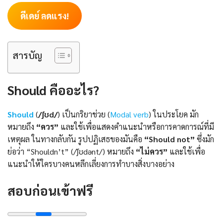
ดีเดย์ ลดแรง!
สารบัญ
Should คืออะไร?
Should
(
/ʃʊd/
) เป็นกริยาช่วย (
Modal verb
) ในประโยค มัก
หมายถึง
“ควร”
และใช้เพื่อแสดงคำแนะนำหรือการคาดการณ์ที่มี
เหตุผล ในทางกลับกัน รูปปฏิเสธของมันคือ
“Should not”
ซึ่งมัก
ย่อว่า “Shouldn’t” (/ˈʃʊdənt/) หมายถึง
“ไม่ควร”
และใช้เพื่อ
แนะนำให้ใครบางคนหลีกเลี่ยงการทำบางสิ่งบางอย่าง
สอบก่อนเข้าฟรี