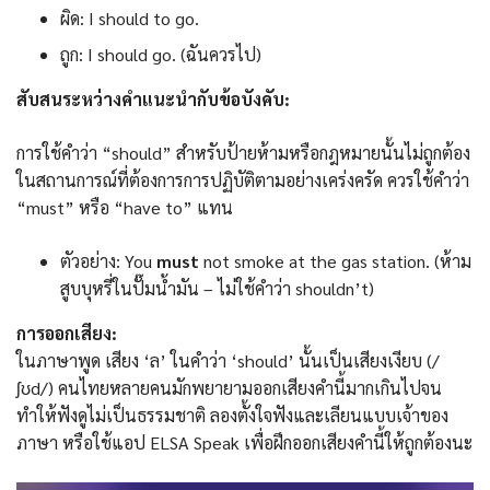
ผิด: I should to go.
ถูก: I should go. (ฉันควรไป)
สับสนระหว่างคำแนะนำกับข้อบังคับ:
การใช้คำว่า “should” สำหรับป้ายห้ามหรือกฎหมายนั้นไม่ถูกต้อง
ในสถานการณ์ที่ต้องการการปฏิบัติตามอย่างเคร่งครัด ควรใช้คำว่า
“must” หรือ “have to” แทน
ตัวอย่าง: You
must
not smoke at the gas station. (ห้าม
สูบบุหรี่ในปั๊มน้ำมัน – ไม่ใช้คําว่า shouldn’t)
การออกเสียง:
ในภาษาพูด เสียง ‘ล’ ในคำว่า ‘should’ นั้นเป็นเสียงเงียบ (/
ʃʊd/) คนไทยหลายคนมักพยายามออกเสียงคํานี้มากเกินไปจน
ทำให้ฟังดูไม่เป็นธรรมชาติ ลองตั้งใจฟังและเลียนแบบเจ้าของ
ภาษา หรือใช้แอป ELSA Speak เพื่อฝึกออกเสียงคำนี้ให้ถูกต้องนะ