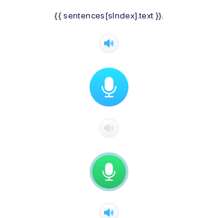
{{ sentences[sIndex].text }}.