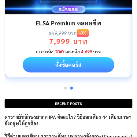
ELSA Premium ตลอดชีพ
แค่
9,999 บาท
-0%
7,999 บาท
กรอกรหัส
DDAY
ลดเหลือ
4,699
บาท
สั่งซื้อคอร์ส
RECENT POSTS
ตารางสัทอักษรสากล IPA คืออะไร? วิธีออกเสียง 44 เสียงภาษา
อังกฤษให้ถูกต้อง
วิธีอ่านและเขียน ตารางพยัญชนะภาษาอังกฤษ (Consonants)