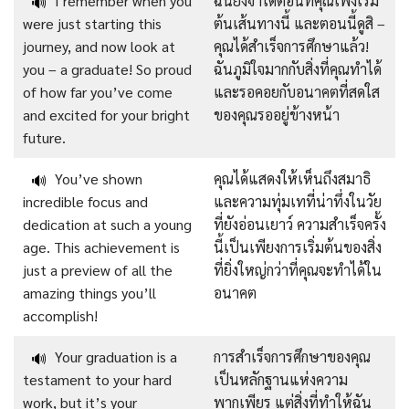
I remember when you
ฉันยังจำได้ตอนที่คุณเพิ่งเริ่ม
🔊
were just starting this
ต้นเส้นทางนี้ และตอนนี้ดูสิ –
journey, and now look at
คุณได้สำเร็จการศึกษาแล้ว!
you – a graduate! So proud
ฉันภูมิใจมากกับสิ่งที่คุณทำได้
of how far you’ve come
และรอคอยกับอนาคตที่สดใส
and excited for your bright
ของคุณรออยู่ข้างหน้า
future.
You’ve shown
คุณได้แสดงให้เห็นถึงสมาธิ
🔊
incredible focus and
และความทุ่มเทที่น่าทึ่งในวัย
dedication at such a young
ที่ยังอ่อนเยาว์ ความสำเร็จครั้ง
age. This achievement is
นี้เป็นเพียงการเริ่มต้นของสิ่ง
just a preview of all the
ที่ยิ่งใหญ่กว่าที่คุณจะทำได้ใน
amazing things you’ll
อนาคต
accomplish!
Your graduation is a
การสำเร็จการศึกษาของคุณ
🔊
testament to your hard
เป็นหลักฐานแห่งความ
work, but it’s your
พากเพียร แต่สิ่งที่ทำให้ฉัน