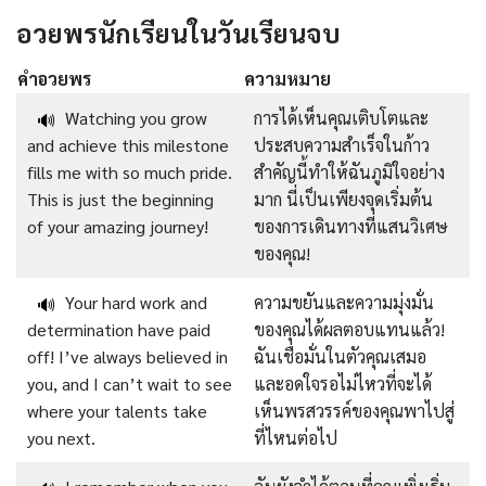
อวยพรนักเรียนในวันเรียนจบ
คำอวยพร
ความหมาย
Watching you grow
การได้เห็นคุณเติบโตและ
🔊
and achieve this milestone
ประสบความสำเร็จในก้าว
fills me with so much pride.
สำคัญนี้ทำให้ฉันภูมิใจอย่าง
This is just the beginning
มาก นี่เป็นเพียงจุดเริ่มต้น
of your amazing journey!
ของการเดินทางที่แสนวิเศษ
ของคุณ!
Your hard work and
ความขยันและความมุ่งมั่น
🔊
determination have paid
ของคุณได้ผลตอบแทนแล้ว!
off! I’ve always believed in
ฉันเชื่อมั่นในตัวคุณเสมอ
you, and I can’t wait to see
และอดใจรอไม่ไหวที่จะได้
where your talents take
เห็นพรสวรรค์ของคุณพาไปสู่
you next.
ที่ไหนต่อไป