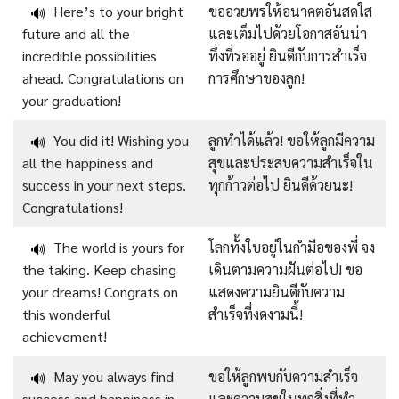
Here’s to your bright
ขออวยพรให้อนาคตอันสดใส
🔊
future and all the
และเต็มไปด้วยโอกาสอันน่า
incredible possibilities
ทึ่งที่รออยู่ ยินดีกับการสำเร็จ
ahead. Congratulations on
การศึกษาของลูก!
your graduation!
You did it! Wishing you
ลูกทำได้แล้ว! ขอให้ลูกมีความ
🔊
all the happiness and
สุขและประสบความสำเร็จใน
success in your next steps.
ทุกก้าวต่อไป ยินดีด้วยนะ!
Congratulations!
The world is yours for
โลกทั้งใบอยู่ในกำมือของพี่ จง
🔊
the taking. Keep chasing
เดินตามความฝันต่อไป! ขอ
your dreams! Congrats on
แสดงความยินดีกับความ
this wonderful
สำเร็จที่งดงามนี้!
achievement!
May you always find
ขอให้ลูกพบกับความสำเร็จ
🔊
success and happiness in
และความสุขในทุกสิ่งที่ทำ