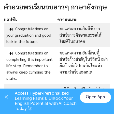
คำอวยพรเรียนจบยาวๆ ภาษาอังกฤษ
แคปชัน
ความหมาย
Congratulations on
ขอแสดงความยินดีกับการ
🔊
your graduation and good
สำเร็จการศึกษาและขอให้
luck in the future.
โชคดีในอนาคต
Congratulations on
ขอแสดงความยินดีด้วยที่
🔊
completing this important
สำเร็จก้าวสำคัญในชีวิตนี้ อย่า
life step. Remember to
ลืมก้าวต่อไปบนบันไดแห่ง
always keep climbing the
ความสำเร็จเสมอนะ
stairs.
Best wishes for your
ขอให้คุณโชคดีในก้าวต่อไป
🔊
Access Hyper-Personalized 
next steps after
หลังความสำเร็จการศึกษานะ
Open App
Learning Paths & Unlock Your 
graduation.
Chat on LINE
English Potential with AI Coach 
Today 🚀