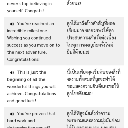
never stop believing in
ด้วยนะ!
yourself. Congrats!
You’ve reached an
ลูกได้มาถึงก้าวสำคัญที่ยอด
🔊
incredible milestone.
เยี่ยมมาก ขออวยพรให้ลูก
Wishing you continued
ประสบความสำเร็จต่อเนื่อง
success as you move on to
ในทุกการผจญภัยครั้งใหม่
the next adventure.
ยินดีด้วยนะ!
Congratulations!
This is just the
นี่เป็นเพียงจุดเริ่มต้นของสิ่งที่
🔊
beginning of all the
งดงามทั้งหมดที่ลูกจะทำได้
wonderful things you will
ขอแสดงความยินดีและขอให้
achieve. Congratulations
ลูกโชคดีเสมอ!
and good luck!
You’ve proven that
ลูกได้พิสูจน์แล้วว่าความ
🔊
hard work and
พยายามและความมุ่งมั่นย่อม
determination pay off.
ได้รับผลตอบแทน ขอแสดง