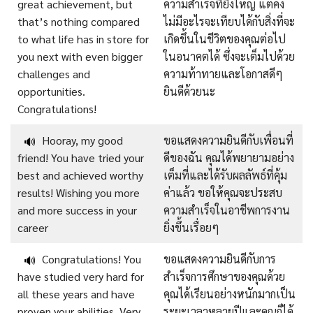
great achievement, but
ความสำเร็จที่ยิ่งใหญ่ แต่คง
that’s nothing compared
ไม่มีอะไรจะเทียบได้กับสิ่งที่จะ
to what life has in store for
เกิดขึ้นในชีวิตของคุณต่อไป
you next with even bigger
ในอนาคตได้ ซึ่งจะเต็มไปด้วย
challenges and
ความท้าทายและโอกาสดีๆ
opportunities.
ยินดีด้วยนะ
Congratulations!
Hooray, my good
ขอแสดงความยินดีกับเพื่อนที่
🔊
friend! You have tried your
ดีของฉัน คุณได้พยายามอย่าง
best and achieved worthy
เต็มที่และได้รับผลลัพธ์ที่คุ้ม
results! Wishing you more
ค่าแล้ว ขอให้คุณจะประสบ
and more success in your
ความสำเร็จในอาชีพการงาน
career
ยิ่งขึ้นเรื่อยๆ
Congratulations! You
ขอแสดงความยินดีกับการ
🔊
have studied very hard for
สำเร็จการศึกษาของคุณด้วย
all these years and have
คุณได้เรียนอย่างหนักมากเป็น
proven your abilities. Very
ระยะเวลาหลายปีและคุณก็ได้