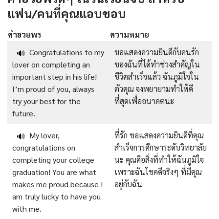
แฟน/คนที่คุณแอบชอบ
คำอวยพร
ความหมาย
Congratulations to my
ขอแสดงความยินดีกับคนรัก
🔊
lover on completing an
ของฉันที่ได้ทำช่วงสำคัญใน
important step in his life!
ชีวิตสำเร็จแล้ว ฉันภูมิใจใน
I’m proud of you, always
ตัวคุณ จงพยายามทำให้ดี
try your best for the
ที่สุดเพื่ออนาคตนะ
future.
My lover,
ที่รัก ขอแสดงความยินดีที่คุณ
🔊
congratulations on
สำเร็จการศึกษาระดับวิทยาลัย
completing your college
นะ คุณคือสิ่งที่ทำให้ฉันภูมิใจ
graduation! You are what
เพราะฉันโชคดีจริงๆ ที่มีคุณ
makes me proud because I
อยู่กับฉัน
am truly lucky to have you
with me.