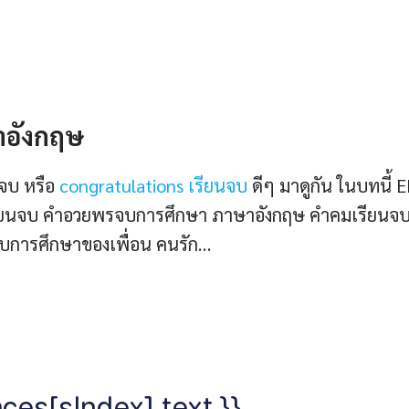
าอังกฤษ
นจบ หรือ
congratulations เรียนจบ
ดีๆ มาดูกัน ในบทนี้ 
ยนจบ คําอวยพรจบการศึกษา ภาษาอังกฤษ คำคมเรียนจบท
บการศึกษาของเพื่อน คนรัก…
ces[sIndex].text }}.