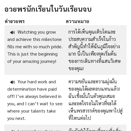
อวยพรนักเรียนในวันเรียนจบ
คำอวยพร
ความหมาย
Watching you grow
การได้เห็นคุณเติบโตและ
🔊
and achieve this milestone
ประสบความสำเร็จในก้าว
fills me with so much pride.
สำคัญนี้ทำให้ฉันภูมิใจอย่าง
This is just the beginning
มาก นี่เป็นเพียงจุดเริ่มต้น
of your amazing journey!
ของการเดินทางที่แสนวิเศษ
ของคุณ!
Your hard work and
ความขยันและความมุ่งมั่น
🔊
determination have paid
ของคุณได้ผลตอบแทนแล้ว!
off! I’ve always believed in
ฉันเชื่อมั่นในตัวคุณเสมอ
you, and I can’t wait to see
และอดใจรอไม่ไหวที่จะได้
where your talents take
เห็นพรสวรรค์ของคุณพาไปสู่
you next.
ที่ไหนต่อไป