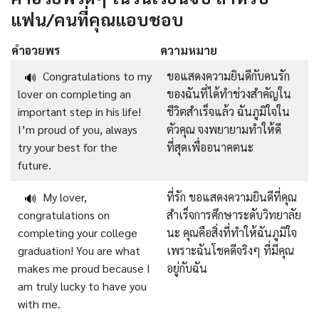
แฟน/คนที่คุณแอบชอบ
คำอวยพร
ความหมาย
Congratulations to my
ขอแสดงความยินดีกับคนรัก
🔊
lover on completing an
ของฉันที่ได้ทำช่วงสำคัญใน
important step in his life!
ชีวิตสำเร็จแล้ว ฉันภูมิใจใน
I’m proud of you, always
ตัวคุณ จงพยายามทำให้ดี
try your best for the
ที่สุดเพื่ออนาคตนะ
future.
My lover,
ที่รัก ขอแสดงความยินดีที่คุณ
🔊
congratulations on
สำเร็จการศึกษาระดับวิทยาลัย
completing your college
นะ คุณคือสิ่งที่ทำให้ฉันภูมิใจ
graduation! You are what
เพราะฉันโชคดีจริงๆ ที่มีคุณ
makes me proud because I
อยู่กับฉัน
am truly lucky to have you
with me.