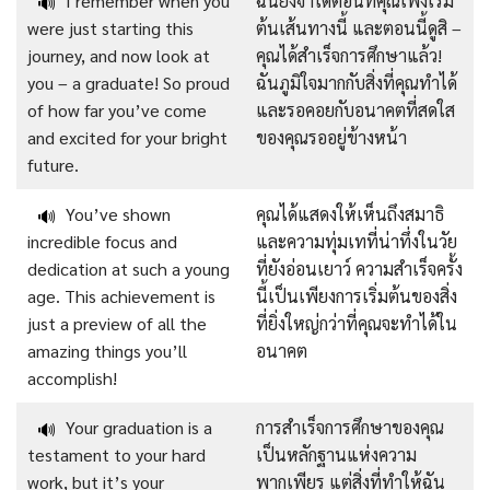
I remember when you
ฉันยังจำได้ตอนที่คุณเพิ่งเริ่ม
🔊
were just starting this
ต้นเส้นทางนี้ และตอนนี้ดูสิ –
journey, and now look at
คุณได้สำเร็จการศึกษาแล้ว!
you – a graduate! So proud
ฉันภูมิใจมากกับสิ่งที่คุณทำได้
of how far you’ve come
และรอคอยกับอนาคตที่สดใส
and excited for your bright
ของคุณรออยู่ข้างหน้า
future.
You’ve shown
คุณได้แสดงให้เห็นถึงสมาธิ
🔊
incredible focus and
และความทุ่มเทที่น่าทึ่งในวัย
dedication at such a young
ที่ยังอ่อนเยาว์ ความสำเร็จครั้ง
age. This achievement is
นี้เป็นเพียงการเริ่มต้นของสิ่ง
just a preview of all the
ที่ยิ่งใหญ่กว่าที่คุณจะทำได้ใน
amazing things you’ll
อนาคต
accomplish!
Your graduation is a
การสำเร็จการศึกษาของคุณ
🔊
testament to your hard
เป็นหลักฐานแห่งความ
work, but it’s your
พากเพียร แต่สิ่งที่ทำให้ฉัน