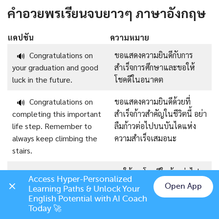
คำอวยพรเรียนจบยาวๆ ภาษาอังกฤษ
แคปชัน
ความหมาย
Congratulations on
ขอแสดงความยินดีกับการ
🔊
your graduation and good
สำเร็จการศึกษาและขอให้
luck in the future.
โชคดีในอนาคต
Congratulations on
ขอแสดงความยินดีด้วยที่
🔊
completing this important
สำเร็จก้าวสำคัญในชีวิตนี้ อย่า
life step. Remember to
ลืมก้าวต่อไปบนบันไดแห่ง
always keep climbing the
ความสำเร็จเสมอนะ
stairs.
Best wishes for your
ขอให้คุณโชคดีในก้าวต่อไป
🔊
Access Hyper-Personalized 
next steps after
หลังความสำเร็จการศึกษานะ
Open App
Learning Paths & Unlock Your 
graduation.
Chat on LINE
English Potential with AI Coach 
Today 🚀