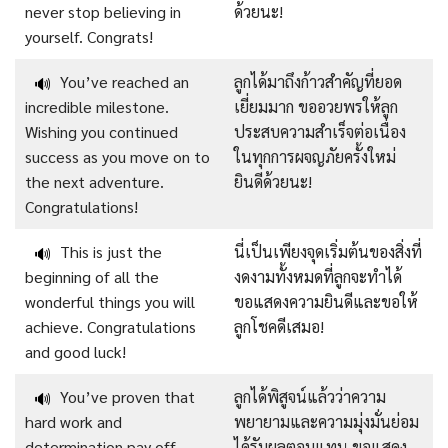
never stop believing in
ด้วยนะ!
yourself. Congrats!
You’ve reached an
ลูกได้มาถึงก้าวสำคัญที่ยอด
🔊
incredible milestone.
เยี่ยมมาก ขออวยพรให้ลูก
Wishing you continued
ประสบความสำเร็จต่อเนื่อง
success as you move on to
ในทุกการผจญภัยครั้งใหม่
the next adventure.
ยินดีด้วยนะ!
Congratulations!
This is just the
นี่เป็นเพียงจุดเริ่มต้นของสิ่งที่
🔊
beginning of all the
งดงามทั้งหมดที่ลูกจะทำได้
wonderful things you will
ขอแสดงความยินดีและขอให้
achieve. Congratulations
ลูกโชคดีเสมอ!
and good luck!
You’ve proven that
ลูกได้พิสูจน์แล้วว่าความ
🔊
hard work and
พยายามและความมุ่งมั่นย่อม
determination pay off.
ได้รับผลตอบแทน ขอแสดง