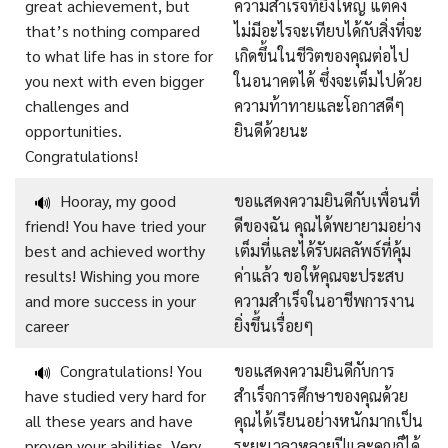
great achievement, but
ความสำเร็จที่ยิ่งใหญ่ แต่คง
that’s nothing compared
ไม่มีอะไรจะเทียบได้กับสิ่งที่จะ
to what life has in store for
เกิดขึ้นในชีวิตของคุณต่อไป
you next with even bigger
ในอนาคตได้ ซึ่งจะเต็มไปด้วย
challenges and
ความท้าทายและโอกาสดีๆ
opportunities.
ยินดีด้วยนะ
Congratulations!
Hooray, my good
ขอแสดงความยินดีกับเพื่อนที่
🔊
friend! You have tried your
ดีของฉัน คุณได้พยายามอย่าง
best and achieved worthy
เต็มที่และได้รับผลลัพธ์ที่คุ้ม
results! Wishing you more
ค่าแล้ว ขอให้คุณจะประสบ
and more success in your
ความสำเร็จในอาชีพการงาน
career
ยิ่งขึ้นเรื่อยๆ
Congratulations! You
ขอแสดงความยินดีกับการ
🔊
have studied very hard for
สำเร็จการศึกษาของคุณด้วย
all these years and have
คุณได้เรียนอย่างหนักมากเป็น
proven your abilities. Very
ระยะเวลาหลายปีและคุณก็ได้