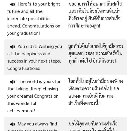
Here’s to your bright
ขออวยพรให้อนาคตอันสดใส
🔊
future and all the
และเต็มไปด้วยโอกาสอันน่า
incredible possibilities
ทึ่งที่รออยู่ ยินดีกับการสำเร็จ
ahead. Congratulations on
การศึกษาของลูก!
your graduation!
You did it! Wishing you
ลูกทำได้แล้ว! ขอให้ลูกมีความ
🔊
all the happiness and
สุขและประสบความสำเร็จใน
success in your next steps.
ทุกก้าวต่อไป ยินดีด้วยนะ!
Congratulations!
The world is yours for
โลกทั้งใบอยู่ในกำมือของพี่ จง
🔊
the taking. Keep chasing
เดินตามความฝันต่อไป! ขอ
your dreams! Congrats on
แสดงความยินดีกับความ
this wonderful
สำเร็จที่งดงามนี้!
achievement!
May you always find
ขอให้ลูกพบกับความสำเร็จ
🔊
success and happiness in
และความสุขในทุกสิ่งที่ทำ