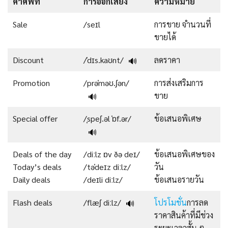
คำศัพท์
การออกเสียง
ความหมาย
Sale
/seɪl
การขาย จำนวนที่
ขายได้
Discount
/ˈdɪs.kaʊnt/
ลดราคา
🔊
Promotion
/prəˈməʊ.ʃən/
การส่งเสริมการ
ขาย
🔊
Special offer
/ˌspeʃ.əl ˈɒf.ər/
ข้อเสนอพิเศษ
🔊
Deals of the day
/diːlz ɒv ðə deɪ/
ข้อเสนอพิเศษของ
Today’s deals
/təˈdeɪz diːlz/
วัน
Daily deals
/deɪli diːlz/
ข้อเสนอรายวัน
Flash deals
/flæʃ diːlz/
โปรโมชั่น
การลด
🔊
ราคาสินค้าที่มีช่วง
ระยะเวลาสั้น ๆ