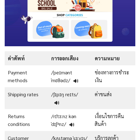
คำศัพท์
การออกเสียง
ความหมาย
Payment
/ˈpeɪmənt
ช่องทางการชำระ
methods
ˈmɛθədz/
เงิน
🔊
Shipping rates
/ʃɪpɪŋ reɪts/
ค่าขนส่ง
🔊
Returns
/rɪˈtɜːnz kən
เงื่อนไขการคืน
conditions
ˈdɪʃᵊnz/
สินค้า
🔊
Customer
/ˈkʌstəmə ˈsɜːvɪs/
บริการลูกค้า