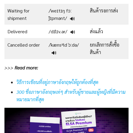
Waiting for
/ˈweɪtɪŋ fɔː
สินค้ารอการส่ง
shipment
ˈʃɪpmənt/
🔊
Delivered
/dɪˈlɪv.ər/
ส่งแล้ว
🔊
Cancelled order
/ˈkænsᵊld ˈɔːdə/
ยกเลิกการสั่งซื้อ
สินค้า
🔊
>>>
Read
more:
วิธีการเขียนที่อยู่ภาษาอังกฤษให้ถูกต้องที่สุด
300 ชื่อภาษาอังกฤษเท่ๆ สำหรับผู้ชายและผู้หญิงที่มีความ
หมายมากที่สุด