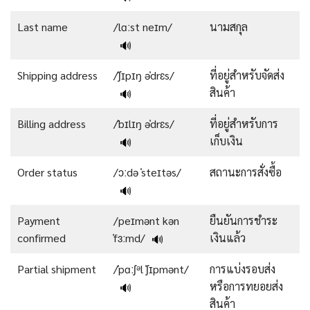
Last name
/lɑːst neɪm/
นามสกุล
🔊
Shipping address
/ˈʃɪpɪŋ əˈdrɛs/
ที่อยู่สำหรับจัดส่ง
สินค้า
🔊
Billing address
/ˈbɪlɪŋ əˈdrɛs/
ที่อยู่สำหรับการ
เก็บเงิน
🔊
Order status
/ɔːdə ˈsteɪtəs/
สถานะการสั่งซื้อ
🔊
Payment
/peɪmənt kən
ยืนยันการชำระ
confirmed
ˈfɜːmd/
เงินแล้ว
🔊
Partial shipment
/ˈpɑːʃᵊl ˈʃɪpmənt/
การแบ่งรอบส่ง
หรือการทยอยส่ง
🔊
สินค้า