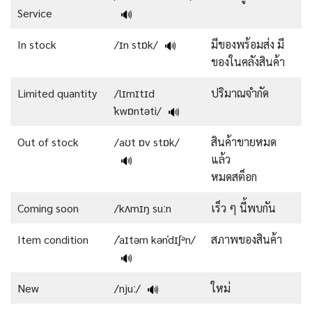
Service
🔊
In stock
/ɪn stɒk/
มีของพร้อมส่ง มี
🔊
ของในคลังสินค้า
Limited quantity
/lɪmɪtɪd
ปริมาณจำกัด
ˈkwɒntəti/
🔊
Out of stock
/aʊt ɒv stɒk/
สินค้าขายหมด
แล้ว
🔊
หมดสต็อก
Coming soon
/kʌmɪŋ suːn
เร็ว ๆ นี้พบกัน
Item condition
/ˈaɪtəm kənˈdɪʃᵊn/
สภาพของสินค้า
🔊
New
/njuː/
ใหม่
🔊