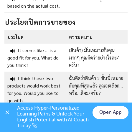
based on the actual cost.
ประโยคปิดการขายของ
ประโยค
ความหมาย
It seems like … is a
(สินค้า) มันเหมาะกับคุณ
🔊
good fit for you. What do
มากๆ คุณคิดว่าอย่างไรคะ/
you think?
ครับ?
I think these two
ฉันคิดว่าสินค้า 2 ชิ้นนี้เหมาะ
🔊
products would work best
กับคุณที่สุดแล้ว คุณจะเลือก…
for you. Would you like to
หรือ…ดีคะ/ครับ?
go with ….
Access Hyper-Personalized 
Open App
Why don’t you give it
ทำไมคุณไม่ลองดูล่ะคะ/ครับ?
Learning Paths & Unlock Your 
🔊
Chat on LINE
English Potential with AI Coach 
a try?
Today 🚀