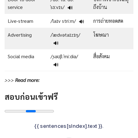
service
ˈsɜːvɪs/
ถึงบ้าน
🔊
Live-stream
/ˈlaɪv striːm/
การถ่ายทอดสด
🔊
Advertising
/ˈædvətaɪzɪŋ/
โฆษณา
🔊
Social media
/ˌsəʊʃl ˈmiːdiə/
สื่อสังคม
🔊
>>>
Read
more:
สอบก่อนเข้าฟรี
{{ sentences[sIndex].text }}.