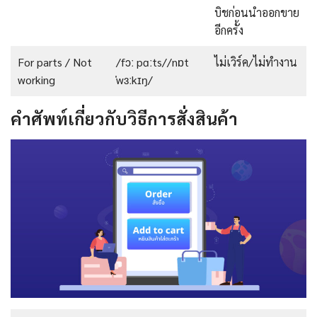
บิชก่อนนำออกขาย
อีกครั้ง
For parts / Not
/fɔː pɑːts//nɒt
ไม่เวิร์ค/ไม่ทำงาน
working
ˈwɜːkɪŋ/
คำศัพท์เกี่ยวกับวิธีการสั่งสินค้า