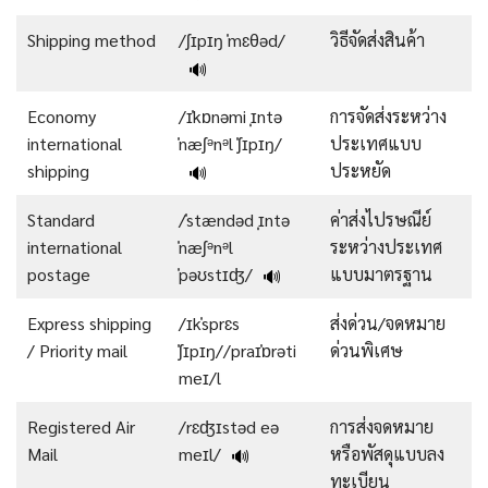
Shipping method
/ʃɪpɪŋ ˈmɛθəd/
วิธีจัดส่งสินค้า
🔊
Economy
/ɪˈkɒnəmi ˌɪntə
การจัดส่งระหว่าง
international
ˈnæʃᵊnᵊl ˈʃɪpɪŋ/
ประเทศแบบ
shipping
ประหยัด
🔊
Standard
/ˈstændəd ˌɪntə
ค่าส่งไปรษณีย์
international
ˈnæʃᵊnᵊl
ระหว่างประเทศ
postage
ˈpəʊstɪʤ/
แบบมาตรฐาน
🔊
Express shipping
/ɪkˈsprɛs
ส่งด่วน/จดหมาย
/ Priority mail
ˈʃɪpɪŋ//praɪˈɒrəti
ด่วนพิเศษ
meɪ/l
Registered Air
/rɛʤɪstəd eə
การส่งจดหมาย
Mail
meɪl/
หรือพัสดุแบบลง
🔊
ทะเบียน