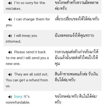
I’m so sorry for the
ขอโทษสำหรับความผิดพลาด
🔊
mistakes.
ค่ะ/ครับ
I can change them for
เดี๋ยวเปลี่ยนของให้ได้ค่ะ/ครับ
🔊
you.
I will keep you
ฉันจะคอยแจ้งให้คุณทราบ
🔊
informed.
Please send it back
รบกวนคุณส่งตัวเก่ากลับมาให้
🔊
to me and I will send you a
ฉันแล้วฉันจะส่งตัวใหม่ไปให้
new one.
คุณ
They are all sold out.
สินค้าขายหมดแล้วค่ะ รับเงิน
🔊
You can get a refund from
คืนได้ค่ะ/ครับ
us.
Sorry.
It’s
ขอโทษค่ะ/ครับ คืนไม่ได้ค่ะ/
🔊
nonrefundable.
ครับ