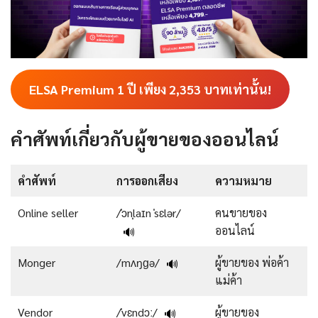
ELSA Premium 1 ปี เพียง
2,353
บาทเท่านั้น!
คำศัพท์เกี่ยวกับผู้ขายของออนไลน์
คำศัพท์
การออกเสียง
ความหมาย
Online seller
/ˈɔnˌlaɪn ˈsɛlər/
คนขายของ
ออนไลน์
🔊
Monger
/mʌŋɡə/
ผู้ขายของ พ่อค้า
🔊
แม่ค้า
Vendor
/ˈvɛndɔː/
ผู้ขายของ
🔊