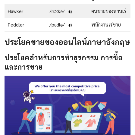
Hawker
/hɔːkə/
คนขายของหาบเร่
🔊
Peddler
/pɛdlə/
พนักงานเร่ขาย
🔊
ประโยคขายของออนไลน์ภาษาอังกฤษ
ประโยคสำหรับการทำธุรกรรม การซื้อ
และการขาย