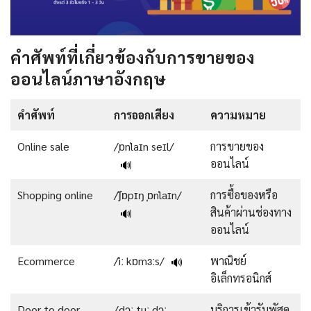
คำศัพท์ที่เกี่ยวข้องกับการขายของ
ออนไลน์ภาษาอังกฤษ
คำศัพท์
การออกเสียง
ความหมาย
Online sale
/ˌɒnˈlaɪn seɪl/
การขายของ
ออนไลน์
🔊
Shopping online
/ˈʃɒpɪŋ ˌɒnˈlaɪn/
การซื้อของหรือ
สินค้าผ่านช่องทาง
🔊
ออนไลน์
Ecommerce
/ˈiː kɒmɜːs/
พาณิชย์
🔊
อิเล็กทรอนิกส์
Door to door
/dɔː tuː dɔː
บริการเข้ารับพัสดุ