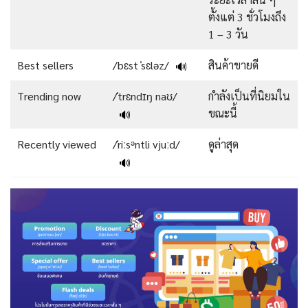
ตั้งแต่ 3 ชั่วโมงถึง
1 – 3 วัน
Best sellers
/bɛst ˈsɛləz/
สินค้าขายดี
🔊
Trending now
/ˈtrɛndɪŋ naʊ/
กำลังเป็นที่นิยมใน
ขณะนี้
🔊
Recently viewed
/ˈriːsᵊntli vjuːd/
ดูล่าสุด
🔊