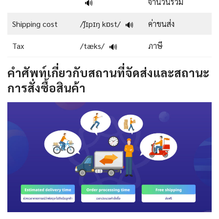
จำนวนรวม
🔊
Shipping cost
/ˈʃɪpɪŋ kɒst/
ค่าขนส่ง
🔊
Tax
/tæks/
ภาษี
🔊
คำศัพท์เกี่ยวกับสถานที่จัดส่งและสถานะ
การสั่งซื้อสินค้า