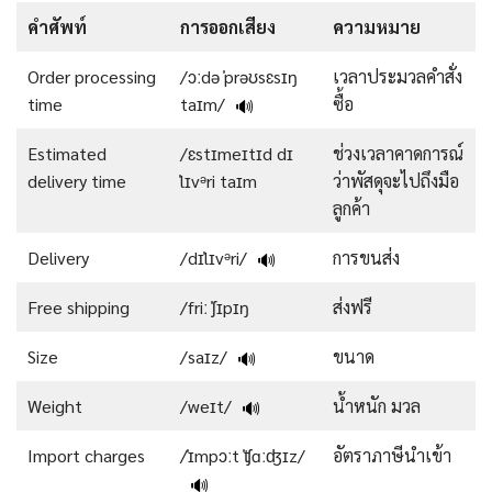
คำศัพท์
การออกเสียง
ความหมาย
Order processing
/ɔːdə ˈprəʊsɛsɪŋ
เวลาประมวลคําสั่ง
time
taɪm/
ซื้อ
🔊
Estimated
/ɛstɪmeɪtɪd dɪ
ช่วงเวลาคาดการณ์
delivery time
ˈlɪvᵊri taɪm
ว่าพัสดุจะไปถึงมือ
ลูกค้า
Delivery
/dɪˈlɪvᵊri/
การขนส่ง
🔊
Free shipping
/friː ˈʃɪpɪŋ
ส่งฟรี
Size
/saɪz/
ขนาด
🔊
Weight
/weɪt/
น้ำหนัก มวล
🔊
Import charges
/ˈɪmpɔːt ˈʧɑːʤɪz/
อัตราภาษีนำเข้า
🔊