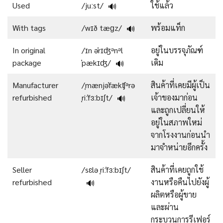
Used
/juːst/
ใช้แล้ว
🔊
With tags
/wɪð tæɡz/
พร้อมแท็ก
🔊
In original
/ɪn əˈrɪʤᵊnᵊl
อยู่ในบรรจุภัณฑ์
package
ˈpækɪʤ/
เดิม
🔊
Manufacturer
/ˌmænjəˈfækʧᵊrə
สินค้าที่เคยมีผู้เป็น
refurbished
ˌriːˈfɜːbɪʃt/
เจ้าของมาก่อน
🔊
และถูกเปลี่ยนให้
อยู่ในสภาพใหม่
จากโรงงานก่อนนำ
มาจำหน่ายอีกครั้ง
Seller
/sɛlə ˌriːˈfɜːbɪʃt/
สินค้าที่เคยถูกใช้
refurbished
งานหรือคืนไปยังผู้
🔊
ผลิตหรือผู้ขาย
และผ่าน
กระบวนการรีเฟอร์