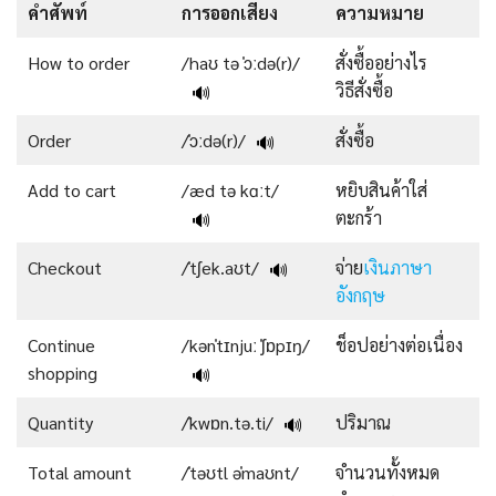
คำศัพท์
การออกเสียง
ความหมาย
How to order
/haʊ tə ˈɔːdə(r)/
สั่งซื้ออย่างไร
วิธีสั่งซื้อ
🔊
Order
/ˈɔːdə(r)/
สั่งซื้อ
🔊
Add to cart
/æd tə kɑːt/
หยิบสินค้าใส่
ตะกร้า
🔊
Checkout
/ˈtʃek.aʊt/
จ่าย
เงินภาษา
🔊
อังกฤษ
Continue
/kənˈtɪnjuː ˈʃɒpɪŋ/
ช็อปอย่างต่อเนื่อง
shopping
🔊
Quantity
/ˈkwɒn.tə.ti/
ปริมาณ
🔊
Total amount
/ˈtəʊtl əˈmaʊnt/
จำนวนทั้งหมด