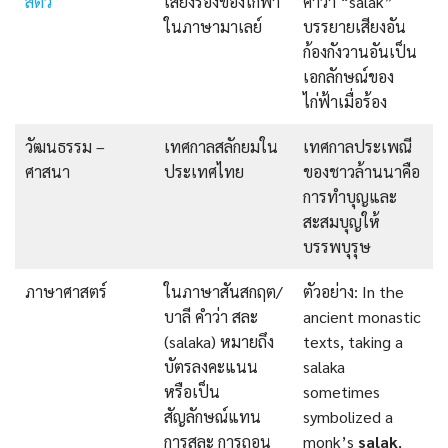
สัตว์
เสียงร้องของไก่ฟ้า
คำว่า “salak”
ในภาษามาเลย์
บรรยายเสียงอัน
ก้องกังวานอันเป็น
เอกลักษณ์ของ
ไก่ฟ้าเมื่อร้อง
วัฒนธรรม –
เทศกาลสลักยมใน
เทศกาลประเพณี
ศาสนา
ประเทศไทย
ของชาวล้านนาคือ
การทำบุญและ
สะสมบุญให้
บรรพบุรุษ
ภาษาศาสตร์
ในภาษาสันสกฤต/
ตัวอย่าง: In the
บาลี คำว่า สละ
ancient monastic
(salaka) หมายถึง
texts, taking a
บัตรลงคะแนน
salaka
หรือเป็น
sometimes
สัญลักษณ์แทน
symbolized a
การสละ การถอน
monk’s
salak
,