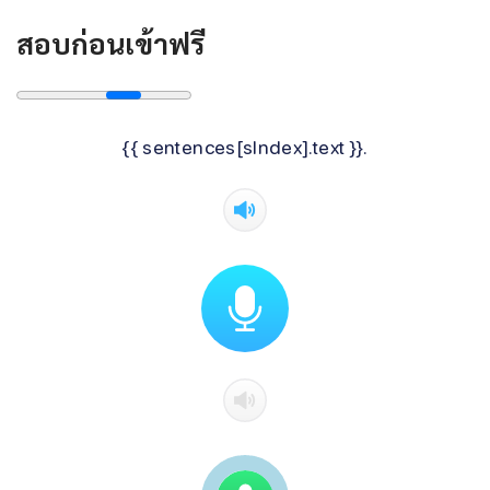
สอบก่อนเข้าฟรี
{{ sentences[sIndex].text }}.