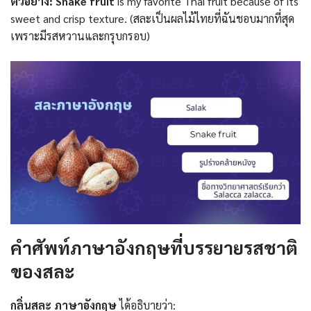
ตัวอย่าง:
Snake fruit
is my favorite Thai fruit because of its
sweet and crisp texture. (สละเป็นผลไม้ไทยที่ฉันชอบมากที่สุด
เพราะมีรสหวานและกรุบกรอบ)
คำศัพท์ภาษาอังกฤษที่บรรยายรสชาติ
ของสละ
กลิ่นสละ ภาษาอังกฤษ
ได้อธิบายว่า: