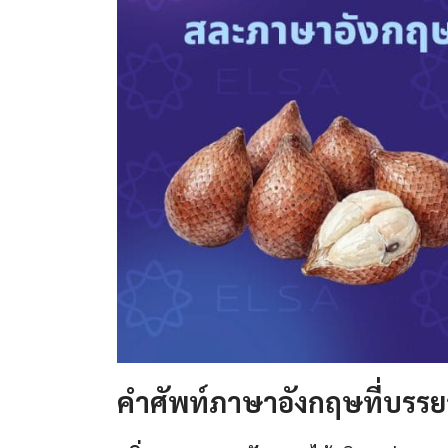
คำศัพท์ภาษาอังกฤษที่บรร