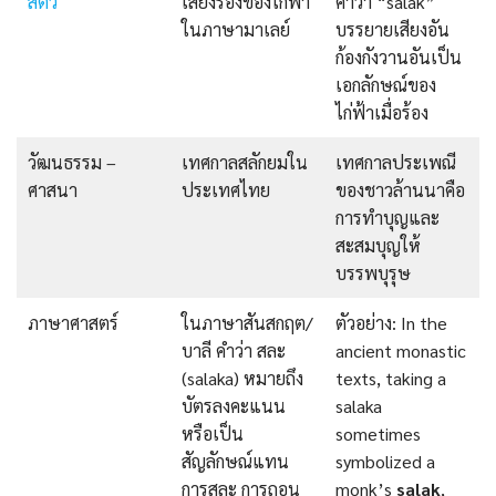
สัตว์
เสียงร้องของไก่ฟ้า
คำว่า “salak”
ในภาษามาเลย์
บรรยายเสียงอัน
ก้องกังวานอันเป็น
เอกลักษณ์ของ
ไก่ฟ้าเมื่อร้อง
วัฒนธรรม –
เทศกาลสลักยมใน
เทศกาลประเพณี
ศาสนา
ประเทศไทย
ของชาวล้านนาคือ
การทำบุญและ
สะสมบุญให้
บรรพบุรุษ
ภาษาศาสตร์
ในภาษาสันสกฤต/
ตัวอย่าง: In the
บาลี คำว่า สละ
ancient monastic
(salaka) หมายถึง
texts, taking a
บัตรลงคะแนน
salaka
หรือเป็น
sometimes
สัญลักษณ์แทน
symbolized a
การสละ การถอน
monk’s
salak
,