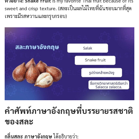
ตัวอย่าง:
Snake fruit
is my favorite Thai fruit because of its
sweet and crisp texture. (สละเป็นผลไม้ไทยที่ฉันชอบมากที่สุด
เพราะมีรสหวานและกรุบกรอบ)
คำศัพท์ภาษาอังกฤษที่บรรยายรสชาติ
ของสละ
กลิ่นสละ ภาษาอังกฤษ
ได้อธิบายว่า: