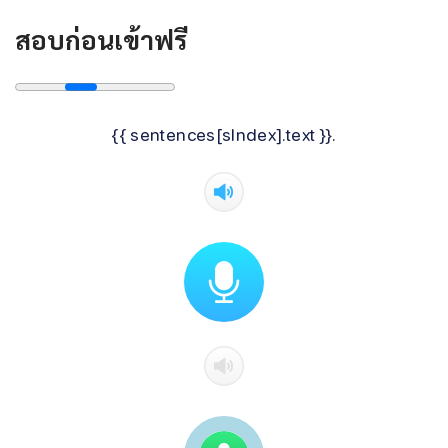
สอบก่อนเข้าฟรี
{{ sentences[sIndex].text }}.