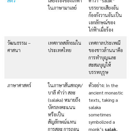
สัตว์
เสียงร้องของไก่ฟ้า
คำว่า “salak”
ในภาษามาเลย์
บรรยายเสียงอัน
ก้องกังวานอันเป็น
เอกลักษณ์ของ
ไก่ฟ้าเมื่อร้อง
วัฒนธรรม –
เทศกาลสลักยมใน
เทศกาลประเพณี
ศาสนา
ประเทศไทย
ของชาวล้านนาคือ
การทำบุญและ
สะสมบุญให้
บรรพบุรุษ
ภาษาศาสตร์
ในภาษาสันสกฤต/
ตัวอย่าง: In the
บาลี คำว่า สละ
ancient monastic
(salaka) หมายถึง
texts, taking a
บัตรลงคะแนน
salaka
หรือเป็น
sometimes
สัญลักษณ์แทน
symbolized a
การสละ การถอน
monk’s
salak
,