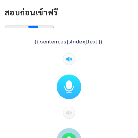
สอบก่อนเข้าฟรี
{{ sentences[sIndex].text }}.