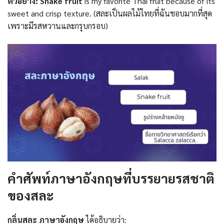
ตัวอย่าง:
Snake fruit
is my favorite Thai fruit because of its
sweet and crisp texture. (สละเป็นผลไม้ไทยที่ฉันชอบมากที่สุด
เพราะมีรสหวานและกรุบกรอบ)
คำศัพท์ภาษาอังกฤษที่บรรยายรสชาติ
ของสละ
กลิ่นสละ ภาษาอังกฤษ
ได้อธิบายว่า: