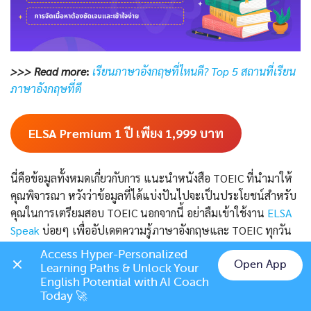
>>> Read more
:
เรียนภาษาอังกฤษที่ไหนดี? Top 5 สถานที่เรียน
ภาษาอังกฤษที่ดี
ELSA Premium 1 ปี เพียง 1,999
บาท
นี่คือข้อมูลทั้งหมดเกี่ยวกับการ แนะนำหนังสือ TOEIC ที่นำมาให้
คุณพิจารณา หวังว่าข้อมูลที่ได้แบ่งปันไปจะเป็นประโยชน์สำหรับ
คุณในการเตรียมสอบ TOEIC นอกจากนี้ อย่าลืมเข้าใช้งาน
ELSA
Speak
บ่อยๆ เพื่ออัปเดตความรู้ภาษาอังกฤษและ TOEIC ทุกวัน
นะ!
Access Hyper-Personalized 
Open App
Learning Paths & Unlock Your 
RELATED POSTS
Chat on LINE
English Potential with AI Coach 
Today 🚀