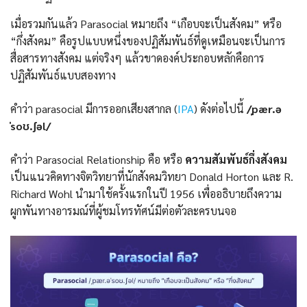
เมื่อรวมกันแล้ว Parasocial หมายถึง “เกือบจะเป็นสังคม” หรือ
“กึ่งสังคม” คือรูปแบบหนึ่งของปฏิสัมพันธ์ที่ดูเหมือนจะเป็นการ
สื่อสารทางสังคม แต่จริงๆ แล้วขาดองค์ประกอบหลักคือการ
ปฏิสัมพันธ์แบบสองทาง
คำว่า parasocial มีการออกเสียงสากล (
IPA
) ดังต่อไปนี้
/ˌpær.ə
ˈsoʊ.ʃəl/
คำว่า Parasocial Relationship คือ หรือ
ความสัมพันธ์กึ่งสังคม
เป็นแนวคิดทางจิตวิทยาที่นักสังคมวิทยา Donald Horton และ R.
Richard Wohl นำมาใช้ครั้งแรกในปี 1956 เพื่ออธิบายถึงความ
ผูกพันทางอารมณ์ที่ผู้ชมโทรทัศน์มีต่อตัวละครบนจอ