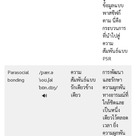
ข้อมูลแบบ
พาสซีฟก็
ตาม นี่คือ
กระบวนการ
ที่นำไปสู่
ความ
สัมพันธ์แบบ
PSR
Parasocial
/ˌpær.ə
ความ
การพัฒนา
bonding
ˈsoʊ.ʃəl
สัมพันธ์แบบ
และรักษา
ˈbɒn.dɪŋ/
รักเดียวข้าง
ความผูกพัน
เดียว
ทางอารมณ์ที่
🔊
ใกล้ชิดและ
เป็นหนึ่ง
เดียวไว้ตลอด
เวลา ยิ่ง
ความผูกพัน