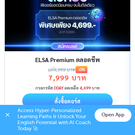
ELSA Premium ตลอดชีพ
แค่
9,999 บาท
-0%
7,999 บาท
กรอกรหัส
DDAY
ลดเหลือ
4,699
บาท
สั่งซื้อคอร์ส
Access Hyper-Personalized 
Open App
Learning Paths & Unlock Your 
Chat on LINE
English Potential with AI Coach 
Today 🚀