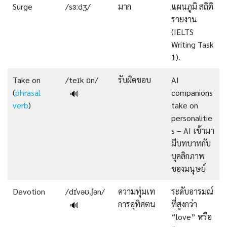
Surge
/sɜːdʒ/
มาก
แผนภูมิ สถิติ
รายงาน
(IELTS
Writing Task
1).
Take on
/teɪk ɒn/
รับผิดชอบ
AI
(
phrasal
companions
🔊
verb
)
take on
personalitie
s – AI เข้ามา
มีบทบาทกับ
บุคลิกภาพ
ของมนุษย์
Devotion
/dɪˈvəʊ.ʃən/
ความทุ่มเท
ระดับอารมณ์
การอุทิศตน
ที่สูงกว่า
🔊
“love” หรือ