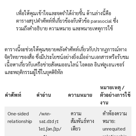
เพื่อให้คุณเข้าใจและจดจำได้ง่ายขึ้น ด้านล่างนี้คือ
ตารางสรุปคำศัพท์ที่เกี่ยวข้องกับหัวข้อ parasocial ซึ่ง
รวมถึงคำอธิบาย ความหมาย และหมายเหตุการใช้
ตารางนี้จะช่วยให้คุณขยายคลังคำศัพท์เกี่ยวกับปรากฏการณ์ทาง
จิตวิทยาของสื่อ ซึ่งมีประโยชน์อย่างยิ่งเมื่ออ่านเอกสารหรือรับชม
เนื้อหาเกี่ยวกับเครือข่ายสังคมออนไลน์ ไอดอล อินฟลูเอนเซอร์
และพฤติกรรมผู้ใช้ในยุคดิจิทัล
หมายเหตุ /
คำศัพท์
คำอ่าน
ความหมาย
ตัวอย่างการใช้
งาน
One-sided
/wʌn-
ความ
คำพ้องความ
relationship
saɪ.dɪd ˌrɪ
สัมพันธ์ทาง
หมาย:
ˈleɪ.ʃən.ʃɪp/
เดียว
unrequited