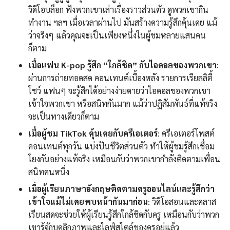
วิดีโอบล็อก ฟังพวกเขาเล่าเรื่องราวส่วนตัว ดูพวกเขากิน
ทำงาน ฯลฯ เมื่อเวลาผ่านไป มันสร้างความรู้สึกคุ้นเคย แม้
ว่าจริงๆ แล้วคุณจะเป็นเพียงหนึ่งในผู้ชมหลายแสนคน
ก็ตาม
เมื่อแฟน K-pop รู้สึก “ใกล้ชิด” กับไอดอลของพวกเขา
:
ผ่านการถ่ายทอดสด คอนเทนต์เบื้องหลัง รายการเรียลลิตี้
โชว์ แฟนๆ จะรู้สึกได้อย่างง่ายดายว่าไอดอลของพวกเขา
เข้าใจพวกเขา หรือสนิทกันมาก แม้ว่าปฏิสัมพันธ์ที่แท้จริง
จะเป็นทางเดียวก็ตาม
เมื่อผู้ชม TikTok คุ้นเคยกับครีเอเตอร์
: ครีเอเตอร์โพสต์
คอนเทนต์ทุกวัน แบ่งปันชีวิตส่วนตัว ทำให้ผู้ชมรู้สึกเชื่อม
โยงกันอย่างแท้จริง เหมือนกับว่าพวกเขากำลังติดตามเพื่อน
สนิทคนหนึ่ง
เมื่อผู้เรียนภาษาอังกฤษติดตามครูออนไลน์และรู้สึกว่า
เข้าใจแม้ไม่เคยพบหน้ากันมาก่อน
: วิดีโอสอนและคลาส
เรียนสดจะช่วยให้ผู้เรียนรู้สึกใกล้ชิดกับครู เหมือนกับว่าพวก
เขารู้จักบุคลิกภาพและไลฟ์สไตล์ของครูอยู่แล้ว