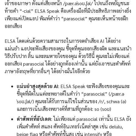
เจ้าของภาษา ตั้งแต่เสียงหนัก /ˌpær.əˈsoʊ.ʃəl/ ไปจนถึงพยัญชนะ
ท้ายคำ “-cial” ELSA Speak คือเครื่องมือที่มีประสิทธิภาพอย่างยิ่ง
เพียงแค่เปิดแอป พิมพ์คำว่า “parasocial” คุณจะเห็นหน้าจอฝึก
ออกเสียง
ELSA โดดเด่นด้วยความสามารถในการจดจำเสียง AI ได้อย่าง
แม่นยำ แอปจะฟังเสียงของคุณ ชี้จุดที่คุณออกเสียงผิด และแนะนำ
วิธีปรับปาก ลิ้น และลมหายใจของคุณ ด้วยวิธีนี้ คุณจะไม่เพียงแต่
ออกเสียง parasocial ได้อย่างถูกต้องเท่านั้น แต่ยังเอาชนะคำศัพท์
ภาษาอังกฤษที่ยากอื่นๆ ได้อย่างมั่นใจอีกด้วย
แม่นยำสูงสุดด้วย AI
: ELSA Speak จะฟังเสียงของคุณและ
ชี้จุดที่ผิดในแต่ละพยางค์ในคำว่า “parasocial” (/ˌpær.ə
ˈsoʊ.ʃəl/) คุณจะได้รับการแก้ไขในส่วนของ /r/, schwa (ə)
และการเน้นเสียงพยางค์ที่สามที่ถูกต้อง: so (soʊ)
คำศัพท์ที่อัปเดต
: ไม่เพียงแต่ parasocial เท่านั้น ELSA ยัง
เพิ่มคำศัพท์ สแลง ศัพท์อินเทอร์เน็ตล่าสุด เช่น delulu,
beige flag หรือคำศัพท์ขั้นสูง เช่น intensify หรือ