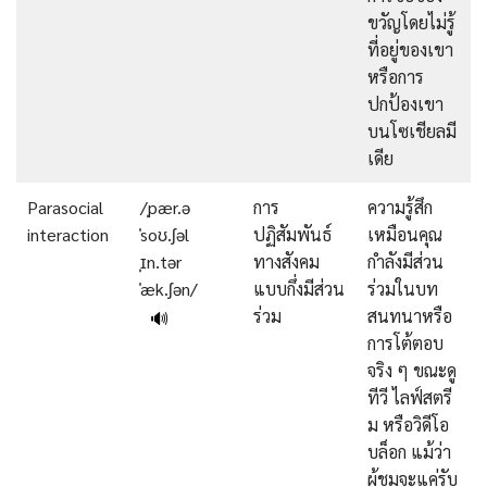
ขวัญโดยไม่รู้
ที่อยู่ของเขา
หรือการ
ปกป้องเขา
บนโซเชียลมี
เดีย
Parasocial
/ˌpær.ə
การ
ความรู้สึก
interaction
ˈsoʊ.ʃəl
ปฏิสัมพันธ์
เหมือนคุณ
ˌɪn.tər
ทางสังคม
กำลังมีส่วน
ˈæk.ʃən/
แบบกึ่งมีส่วน
ร่วมในบท
ร่วม
สนทนาหรือ
🔊
การโต้ตอบ
จริง ๆ ขณะดู
ทีวี ไลฟ์สตรี
ม หรือวิดีโอ
บล็อก แม้ว่า
ผู้ชมจะแค่รับ