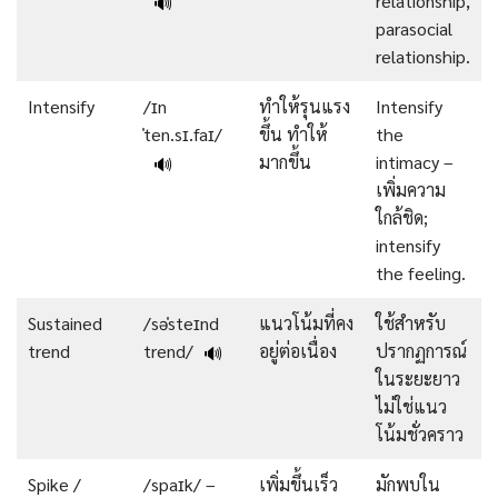
relationship,
🔊
parasocial
relationship.
Intensify
/ɪn
ทำให้รุนแรง
Intensify
ˈten.sɪ.faɪ/
ขึ้น ทำให้
the
มากขึ้น
intimacy –
🔊
เพิ่มความ
ใกล้ชิด;
intensify
the feeling.
Sustained
/səˈsteɪnd
แนวโน้มที่คง
ใช้สำหรับ
trend
trend/
อยู่ต่อเนื่อง
ปรากฏการณ์
🔊
ในระยะยาว
ไม่ใช่แนว
โน้มชั่วคราว
Spike /
/spaɪk/ –
เพิ่มขึ้นเร็ว
มักพบใน