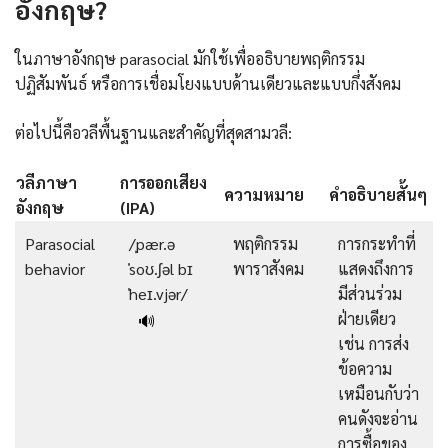
อังกฤษ?
ในภาษาอังกฤษ parasocial มักใช้เพื่ออธิบายพฤติกรรม
ปฏิสัมพันธ์ หรือการเชื่อมโยงแบบด้านเดียวและแบบกึ่งสังคม
ต่อไปนี้คือวลีพื้นฐานและสำคัญที่สุดสามวลี:
วลีภาษา
การออกเสียง
ความหมาย
คำอธิบายสั้นๆ
อังกฤษ
(IPA)
Parasocial
/ˌpær.ə
พฤติกรรม
การกระทำที่
behavior
ˈsoʊ.ʃəl bɪ
พาราสังคม
แสดงถึงการ
ˈheɪ.vjər/
มีส่วนร่วม
ฝ่ายเดียว
🔊
เช่น การส่ง
ข้อความ
เหมือนกับว่า
คนดังจะอ่าน
การซื้อของ