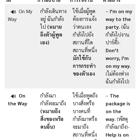
On My
กำลังเดินทาง
ใช้เมื่อผู้พูด
–
I’m on my
🔊
Way
อยู่ ฉันกำลัง
ต้องการแจ้ง
way to the
ไป
(หมาย
ว่าตนเอง
party
. (ฉัน
ถึงตัวผู้พูด
กำลังไปยัง
กำลังไปงาน
เอง)
สถานที่ใด
ปาร์ตี้)-
สถานที่หนึ่ง
Don’t
มักใช้กับ
worry, I’m
การกระทำ
on my way
.
ของตัวเอง
(ไม่ต้องห่วง
ฉันกำลังไป)
On
กำลังมา
ใช้เมื่อพูดถึง
–
The
🔊
the Way
กำลังจะมาถึง
บางสิ่งหรือ
package is
(หมายถึง
บางคนที่
on the
สิ่งของหรือ
กำลังมาหรือ
way
. (พัสดุ
คนอื่น)
จะมาถึง
กำลังมาถึง)-
สถานที่หนึ่ง
Help is on