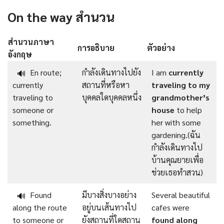
On the way สํานวน
สํานวนภาษา
การอธิบาย
ตัวอย่าง
อังกฤษ
En route;
กำลังเดินทางไปยัง
I am
currently
🔊
currently
สถานที่หรือหา
traveling to my
traveling to
บุคคลใดบุคคลหนึ่ง
grandmother’s
someone or
house
to help
something.
her with some
gardening.(ฉัน
กำลังเดินทางไป
บ้านคุณยายเพื่อ
ช่วยเธอทำสวน)
Found
มีบางสิ่งบางอย่าง
Several beautiful
🔊
along the route
อยู่บนเส้นทางไป
cafes were
to someone or
ยังสถานที่ใดสถาน
found along