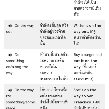
กำลังจะได้เป็น
ศาสตราจารย์เต็ม
ตัว)
On the way
กำลังจะสิ้นสุด หรือ
Winter is
on the
🔊
out
กำลังอยู่ช่วงท้าย
way out
. (ฤดู
ของระยะเวลาใด
หนาวกำลังจะผ่าน
นั้น
ไป)
Do
ทำบางสิ่งบางอย่าง
Buy a burger and
🔊
something
ระหว่างการเดิน
eat it on the
on/along the
ทางหรือใน
way
. (ซื้อเบอร์
way.
ระหว่าง
เกอร์แล้วกิน
กระบวนการใดนั้น
ระหว่างทาง)
On the way
ใช้บอกว่าใครหรือ
She’s
on the
🔊
(to
อะไรบางอย่าง
way to San
something/some
กำลังไปยังสถานที่
Francisco
. (เธอ
place)
หนึ่ง
กำลังเดินทางไป