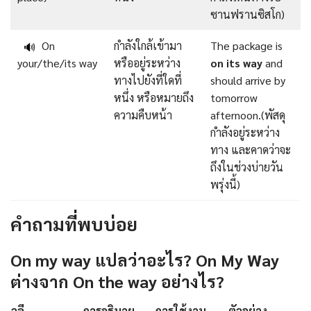
ซานฟรานซิสโก)
On
กำลังใกล้เข้ามา
The package is
🔊
your/the/its way
หรืออยู่ระหว่าง
on its way
and
ทางไปยังที่ใดที่
should arrive by
หนึ่ง หรือหมายถึง
tomorrow
ความคืบหน้า
afternoon.(พัสดุ
กำลังอยู่ระหว่าง
ทาง และคาดว่าจะ
ถึงในช่วงบ่ายวัน
พรุ่งนี้)
คำถามที่พบบ่อย
On my way แปลว่าอะไร? On My Way
ต่างจาก On the way อย่างไร?
วลี
การอธิบาย
การใช้งาน
ตัวอย่าง