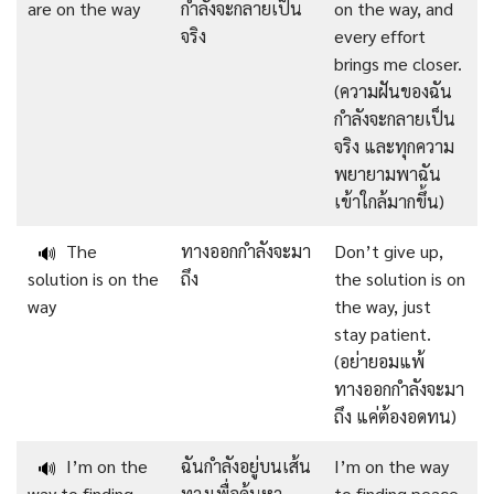
are on the way
กำลังจะกลายเป็น
on the way, and
จริง
every effort
brings me closer.
(ความฝันของฉัน
กำลังจะกลายเป็น
จริง และทุกความ
พยายามพาฉัน
เข้าใกล้มากขึ้น)
The
ทางออกกำลังจะมา
Don’t give up,
🔊
solution is on the
ถึง
the solution is on
way
the way, just
stay patient.
(อย่ายอมแพ้
ทางออกกำลังจะมา
ถึง แค่ต้องอดทน)
I’m on the
ฉันกำลังอยู่บนเส้น
I’m on the way
🔊
way to finding
ทางเพื่อค้นหา
to finding peace