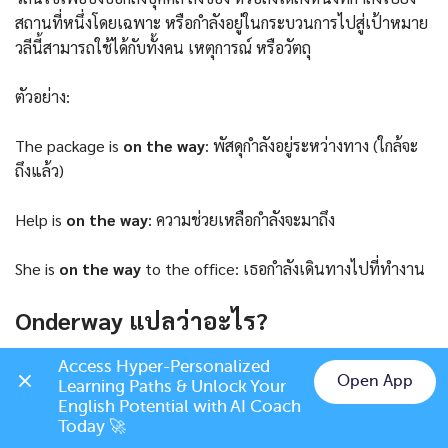
สถานที่หนึ่งโดยเฉพาะ หรือกำลังอยู่ในกระบวนการไปสู่เป้าหมาย
วลีนี้สามารถใช้ได้กับทั้งคน เหตุการณ์ หรือวัตถุ
ตัวอย่าง:
The package is
on the way
: พัสดุกำลังอยู่ระหว่างทาง (ใกล้จะ
ถึงแล้ว)
Help is
on the way
: ความช่วยเหลือกำลังจะมาถึง
She is
on the way
to the office: เธอกำลังเดินทางไปที่ทำงาน
Onderway แปลว่าอะไร?
Onderway
เป็นคำในภาษาเนเธอร์แลนด์ ซึ่งมีความหมายว่า
On
Access Hyper-Personalized 
Open App
the way
ในภาษาอังกฤษ หรือแปลว่ากำลังอยู่ระหว่างทางหรือ
Learning Paths & Unlock Your 
Chat on LINE
English Potential with AI Coach 
กำลังดำเนินการ วลีนี้สามารถใช้เพื่อบ่งบอกว่าสิ่งของ เหตุการณ์
Today 🚀
หรือใครบางคนกำลังเดินทางไปยังจุดหมายหนึ่ง หรือกำลังอยู่ใน