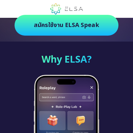
ตัวช่วยฝึกภาษายุคใหม่ ฝึกสนุกยิ่งกว่า
สมัครใช้งาน ELSA Speak
Why ELSA?