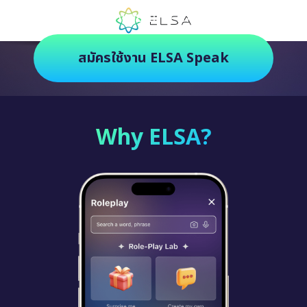
ตัวช่วยฝึกภาษายุคใหม่ ฝึกสนุกยิ่งกว่า
สมัครใช้งาน ELSA Speak
Why ELSA?