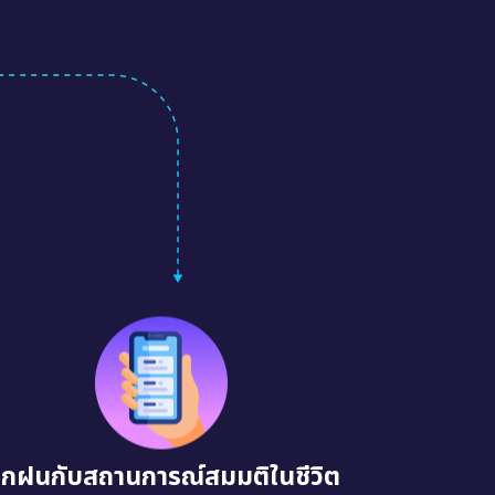
ึกฝนกับสถานการณ์สมมติในชีวิต