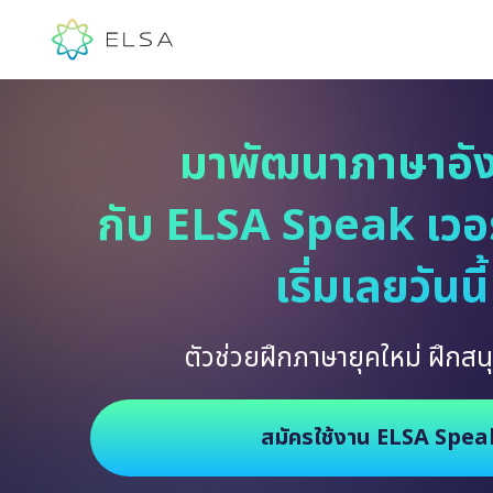
มาพัฒนาภาษาอั
กับ ELSA Speak เวอร์
เริ่มเลยวันนี้
ตัวช่วยฝึกภาษายุคใหม่ ฝึกสนุ
สมัครใช้งาน ELSA Spea