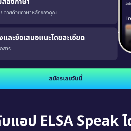
บสองภาษา
่ายดายด้วยภาษาหลักของคุณ
ริงและข้อเสนอแนะโดยละเอียด
่อสาร
จงและชัดเจน ซึ่งจะช่วยให้คุณพัฒนาความสามารถในการสนทนาในสถานการณ์จริง นอกจากนี้
สมัครเลยวันนี้
กับแอป ELSA Speak ได