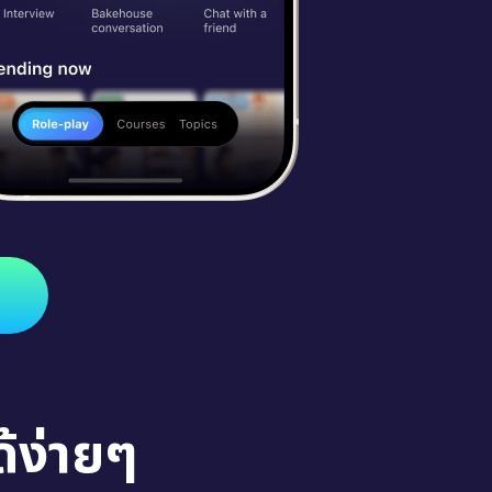
้ง่ายๆ