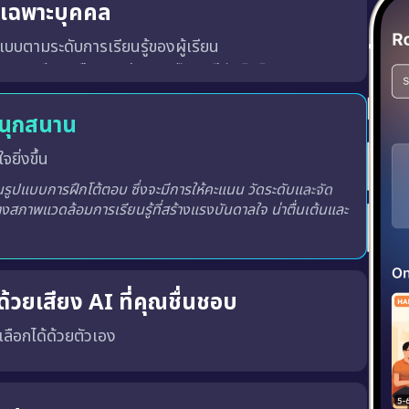
ู้เฉพาะบุคคล
บบตามระดับการเรียนรู้ของผู้เรียน
สนุกสนาน
จยิ่งขึ้น
ูปแบบการฝึกโต้ตอบ ซึ่งจะมีการให้คะแนน วัดระดับและจัด
างสภาพแวดล้อมการเรียนรู้ที่สร้างแรงบันดาลใจ น่าตื่นเต้นและ
้วยเสียง AI ที่คุณชื่นชอบ
ณเลือกได้ด้วยตัวเอง
พร้อมทั้ง เสียงผู้ชายหรือผู้หญิง ตามความชอบของคุณ
เสียงที่ถูกต้อง, น้ำเสียงที่เป็นธรรมชาติ และพัฒนาทักษะ การฟังและการพูด ได้อย่างมีประสิทธิภาพมากขึ้น