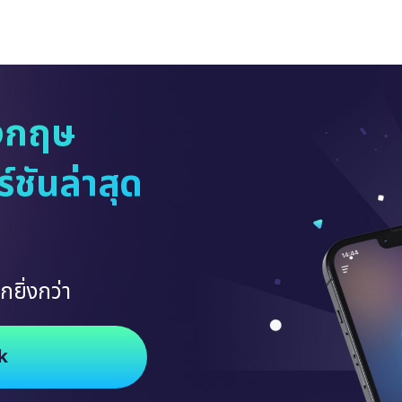
งกฤษ
ชันล่าสุด
กยิ่งกว่า
k