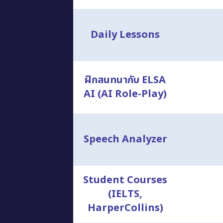
Daily Lessons
ฝึกสนทนากับ ELSA
AI (AI Role-Play)
Speech Analyzer
Student Courses
(IELTS,
HarperCollins)