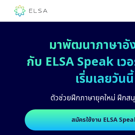
มาพัฒนาภาษาอั
กับ ELSA Speak เวอร์
เริ่มเลยวันนี้
ตัวช่วยฝึกภาษายุคใหม่ ฝึกสนุ
สมัครใช้งาน ELSA Spea