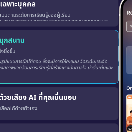
ู้เฉพาะบุคคล
บบตามระดับการเรียนรู้ของผู้เรียน
สนุกสนาน
จยิ่งขึ้น
ูปแบบการฝึกโต้ตอบ ซึ่งจะมีการให้คะแนน วัดระดับและจัด
างสภาพแวดล้อมการเรียนรู้ที่สร้างแรงบันดาลใจ น่าตื่นเต้นและ
้วยเสียง AI ที่คุณชื่นชอบ
ณเลือกได้ด้วยตัวเอง
พร้อมทั้ง เสียงผู้ชายหรือผู้หญิง ตามความชอบของคุณ
เสียงที่ถูกต้อง, น้ำเสียงที่เป็นธรรมชาติ และพัฒนาทักษะ การฟังและการพูด ได้อย่างมีประสิทธิภาพมากขึ้น