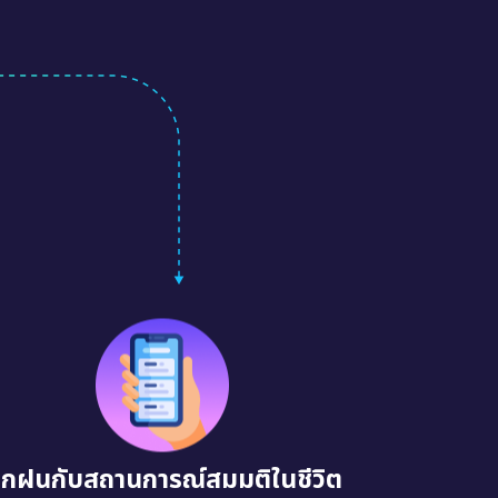
ึกฝนกับสถานการณ์สมมติในชีวิต