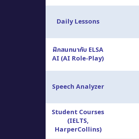
Daily Lessons
ฝึกสนทนากับ ELSA
AI (AI Role-Play)
Speech Analyzer
Student Courses
(IELTS,
HarperCollins)