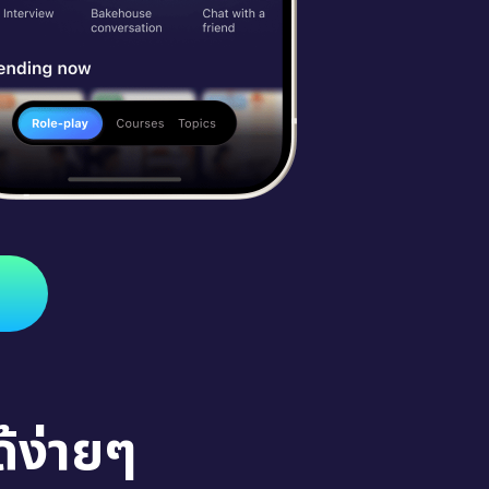
้ง่ายๆ