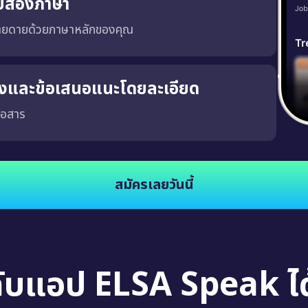
บสองภาษา
่ายดายด้วยภาษาหลักของคุณ
ริงและข้อเสนอแนะโดยละเอียด
่อสาร
จงและชัดเจน ซึ่งจะช่วยให้คุณพัฒนาความสามารถในการสนทนาในสถานการณ์จริง นอกจากนี้
สมัครเลยวันนี้
กับแอป ELSA Speak ได