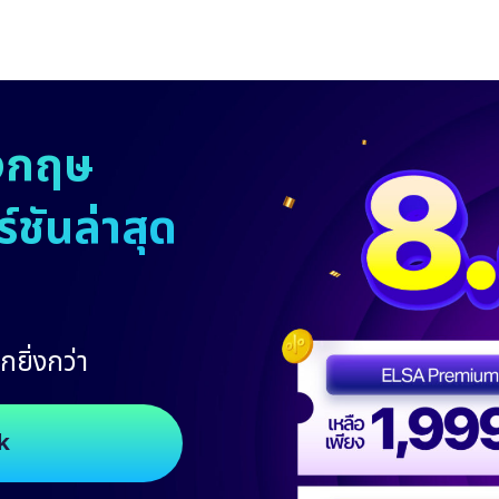
งกฤษ
ชันล่าสุด
กยิ่งกว่า
k