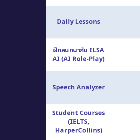
Daily Lessons
ฝึกสนทนากับ ELSA
AI (AI Role-Play)
Speech Analyzer
Student Courses
(IELTS,
HarperCollins)