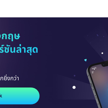
งกฤษ
ชันล่าสุด
กยิ่งกว่า
k