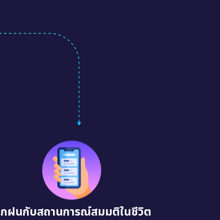
ึกฝนกับสถานการณ์สมมติในชีวิต