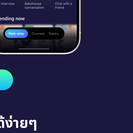
้ง่ายๆ