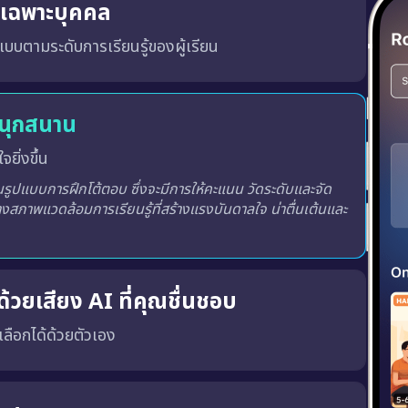
ู้เฉพาะบุคคล
บบตามระดับการเรียนรู้ของผู้เรียน
สนุกสนาน
จยิ่งขึ้น
ูปแบบการฝึกโต้ตอบ ซึ่งจะมีการให้คะแนน วัดระดับและจัด
างสภาพแวดล้อมการเรียนรู้ที่สร้างแรงบันดาลใจ น่าตื่นเต้นและ
้วยเสียง AI ที่คุณชื่นชอบ
ณเลือกได้ด้วยตัวเอง
พร้อมทั้ง เสียงผู้ชายหรือผู้หญิง ตามความชอบของคุณ
เสียงที่ถูกต้อง, น้ำเสียงที่เป็นธรรมชาติ และพัฒนาทักษะ การฟังและการพูด ได้อย่างมีประสิทธิภาพมากขึ้น