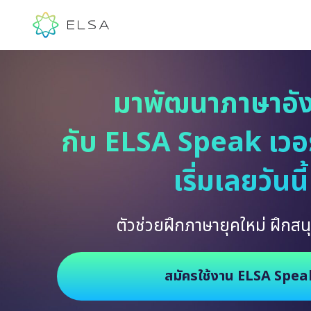
มาพัฒนาภาษาอั
กับ ELSA Speak เวอร์
เริ่มเลยวันนี้
ตัวช่วยฝึกภาษายุคใหม่ ฝึกสนุ
สมัครใช้งาน ELSA Spea