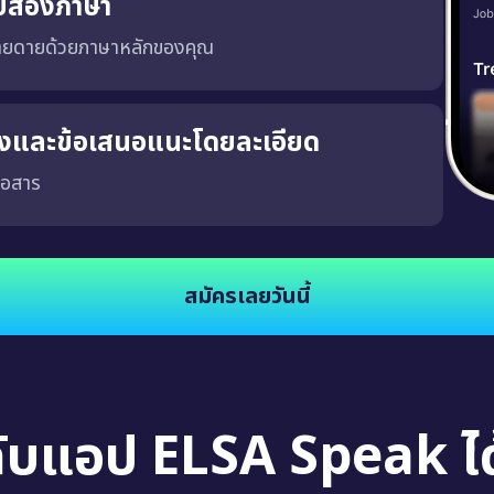
บสองภาษา
่ายดายด้วยภาษาหลักของคุณ
ริงและข้อเสนอแนะโดยละเอียด
่อสาร
จงและชัดเจน ซึ่งจะช่วยให้คุณพัฒนาความสามารถในการสนทนาในสถานการณ์จริง นอกจากนี้
สมัครเลยวันนี้
กับแอป ELSA Speak ได