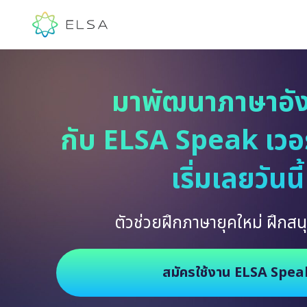
มาพัฒนาภาษาอั
กับ ELSA Speak เวอร์
เริ่มเลยวันนี้
ตัวช่วยฝึกภาษายุคใหม่ ฝึกสนุ
สมัครใช้งาน ELSA Spea