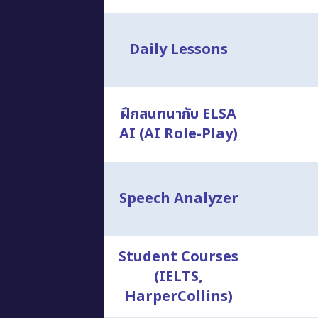
Daily Lessons
ฝึกสนทนากับ ELSA
AI (AI Role-Play)
Speech Analyzer
Student Courses
(IELTS,
HarperCollins)