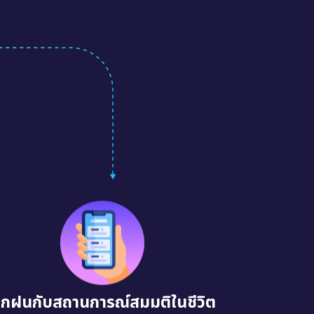
ึกฝนกับสถานการณ์สมมติในชีวิต