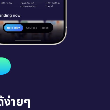
้ง่ายๆ