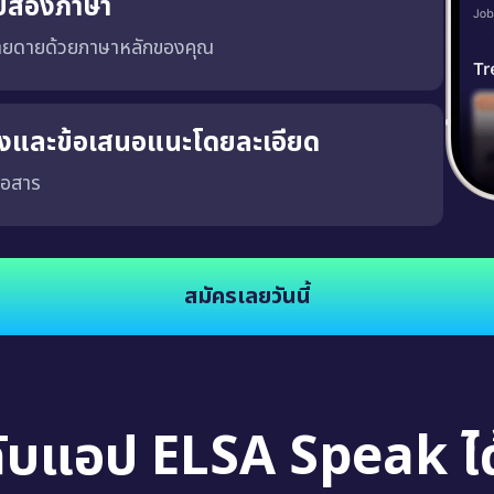
บสองภาษา
่ายดายด้วยภาษาหลักของคุณ
ริงและข้อเสนอแนะโดยละเอียด
่อสาร
จงและชัดเจน ซึ่งจะช่วยให้คุณพัฒนาความสามารถในการสนทนาในสถานการณ์จริง นอกจากนี้
สมัครเลยวันนี้
กับแอป ELSA Speak ได