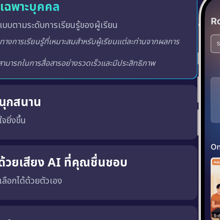
ู้เฉพาะบุคคล
บบตามระดับการเรียนรู้ของผู้เรียน
สนุกสนาน
จยิ่งขึ้น
ูปแบบการฝึกโต้ตอบ ซึ่งจะมีการให้คะแนน วัดระดับและจัด
างสภาพแวดล้อมการเรียนรู้ที่สร้างแรงบันดาลใจ น่าตื่นเต้นและ
้วยเสียง AI ที่คุณชื่นชอบ
ณเลือกได้ด้วยตัวเอง
พร้อมทั้ง เสียงผู้ชายหรือผู้หญิง ตามความชอบของคุณ
เสียงที่ถูกต้อง, น้ำเสียงที่เป็นธรรมชาติ และพัฒนาทักษะ การฟังและการพูด ได้อย่างมีประสิทธิภาพมากขึ้น