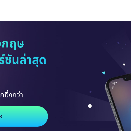
งกฤษ
ชันล่าสุด
กยิ่งกว่า
k