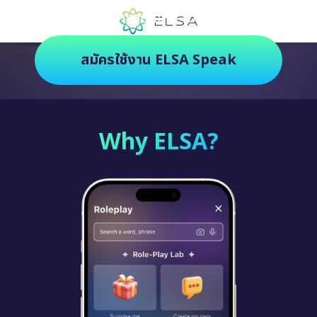
ตัวช่วยฝึกภาษายุคใหม่ ฝึกสนุกยิ่งกว่า
สมัครใช้งาน ELSA Speak
Why ELSA?