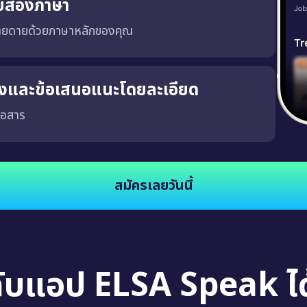
บสองภาษา
่ายดายด้วยภาษาหลักของคุณ
ริงและข้อเสนอแนะโดยละเอียด
่อสาร
จงและชัดเจน ซึ่งจะช่วยให้คุณพัฒนาความสามารถในการสนทนาในสถานการณ์จริง นอกจากนี้
สมัครเลยวันนี้
กับแอป ELSA Speak ได