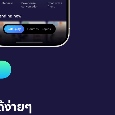
้ง่ายๆ