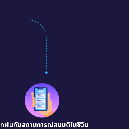
ึกฝนกับสถานการณ์สมมติในชีวิต