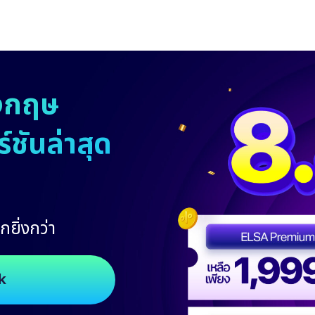
งกฤษ
ชันล่าสุด
กยิ่งกว่า
k