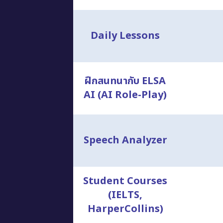
Daily Lessons
ฝึกสนทนากับ ELSA
AI (AI Role-Play)
Speech Analyzer
Student Courses
(IELTS,
HarperCollins)