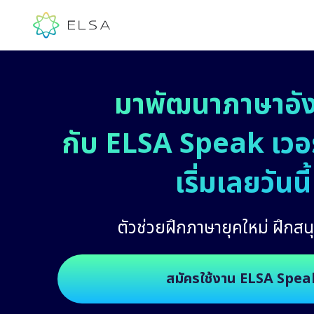
มาพัฒนาภาษาอั
กับ ELSA Speak เวอร์
เริ่มเลยวันนี้
ตัวช่วยฝึกภาษายุคใหม่ ฝึกสนุ
สมัครใช้งาน ELSA Spea