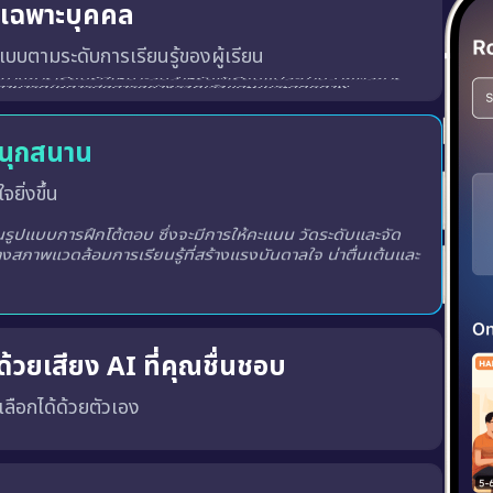
ู้เฉพาะบุคคล
บบตามระดับการเรียนรู้ของผู้เรียน
สนุกสนาน
จยิ่งขึ้น
ูปแบบการฝึกโต้ตอบ ซึ่งจะมีการให้คะแนน วัดระดับและจัด
างสภาพแวดล้อมการเรียนรู้ที่สร้างแรงบันดาลใจ น่าตื่นเต้นและ
้วยเสียง AI ที่คุณชื่นชอบ
ณเลือกได้ด้วยตัวเอง
พร้อมทั้ง เสียงผู้ชายหรือผู้หญิง ตามความชอบของคุณ
เสียงที่ถูกต้อง, น้ำเสียงที่เป็นธรรมชาติ และพัฒนาทักษะ การฟังและการพูด ได้อย่างมีประสิทธิภาพมากขึ้น