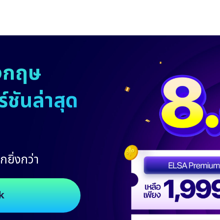
งกฤษ
ชันล่าสุด
กยิ่งกว่า
k