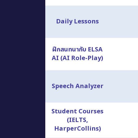
Daily Lessons
ฝึกสนทนากับ ELSA
AI (AI Role-Play)
Speech Analyzer
Student Courses
(IELTS,
HarperCollins)