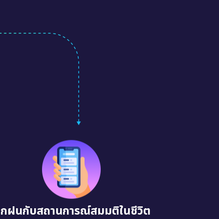
ึกฝนกับสถานการณ์สมมติในชีวิต