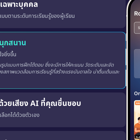
ู้เฉพาะบุคคล
บบตามระดับการเรียนรู้ของผู้เรียน
สนุกสนาน
จยิ่งขึ้น
ูปแบบการฝึกโต้ตอบ ซึ่งจะมีการให้คะแนน วัดระดับและจัด
างสภาพแวดล้อมการเรียนรู้ที่สร้างแรงบันดาลใจ น่าตื่นเต้นและ
้วยเสียง AI ที่คุณชื่นชอบ
ณเลือกได้ด้วยตัวเอง
พร้อมทั้ง เสียงผู้ชายหรือผู้หญิง ตามความชอบของคุณ
เสียงที่ถูกต้อง, น้ำเสียงที่เป็นธรรมชาติ และพัฒนาทักษะ การฟังและการพูด ได้อย่างมีประสิทธิภาพมากขึ้น