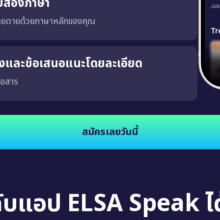
บสองภาษา
่ายดายด้วยภาษาหลักของคุณ
ริงและข้อเสนอแนะโดยละเอียด
่อสาร
จงและชัดเจน ซึ่งจะช่วยให้คุณพัฒนาความสามารถในการสนทนาในสถานการณ์จริง นอกจากนี้
สมัครเลยวันนี้
กับแอป ELSA Speak ได