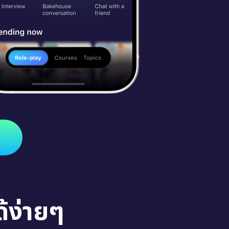
้ง่ายๆ