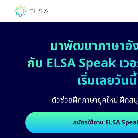
มาพัฒนาภาษาอั
กับ ELSA Speak เวอร์
เริ่มเลยวันนี้
ตัวช่วยฝึกภาษายุคใหม่ ฝึกสนุ
สมัครใช้งาน ELSA Spea