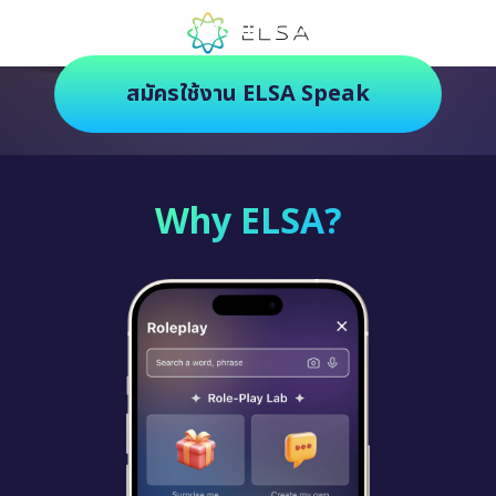
ตัวช่วยฝึกภาษายุคใหม่ ฝึกสนุกยิ่งกว่า
สมัครใช้งาน ELSA Speak
Why ELSA?