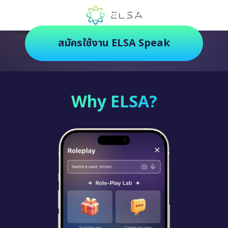
ตัวช่วยฝึกภาษายุคใหม่ ฝึกสนุกยิ่งกว่า
สมัครใช้งาน ELSA Speak
Why ELSA?