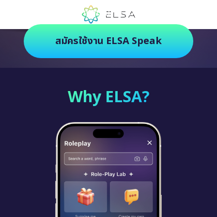
ตัวช่วยฝึกภาษายุคใหม่ ฝึกสนุกยิ่งกว่า
สมัครใช้งาน ELSA Speak
Why ELSA?