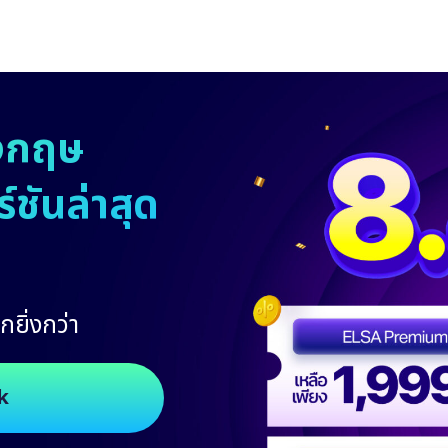
งกฤษ
ชันล่าสุด
กยิ่งกว่า
k