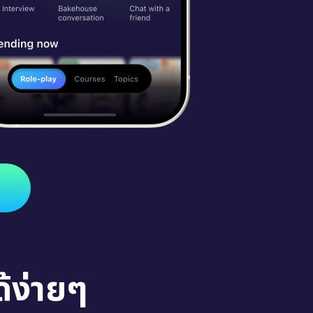
้ง่ายๆ