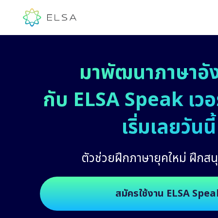
มาพัฒนาภาษาอั
กับ ELSA Speak เวอร์
เริ่มเลยวันนี้
ตัวช่วยฝึกภาษายุคใหม่ ฝึกสนุ
สมัครใช้งาน ELSA Spea