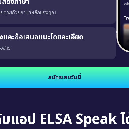
บสองภาษา
่ายดายด้วยภาษาหลักของคุณ
ริงและข้อเสนอแนะโดยละเอียด
่อสาร
จงและชัดเจน ซึ่งจะช่วยให้คุณพัฒนาความสามารถในการสนทนาในสถานการณ์จริง นอกจากนี้
สมัครเลยวันนี้
กับแอป ELSA Speak ได