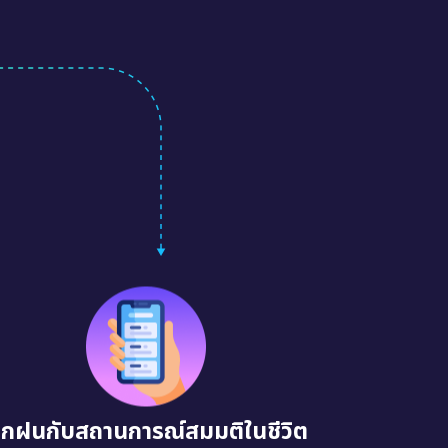
ึกฝนกับสถานการณ์สมมติในชีวิต