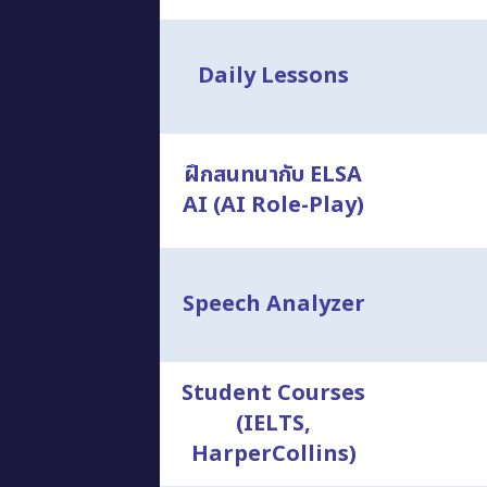
Daily Lessons
ฝึกสนทนากับ ELSA
AI (AI Role-Play)
Speech Analyzer
Student Courses
(IELTS,
HarperCollins)