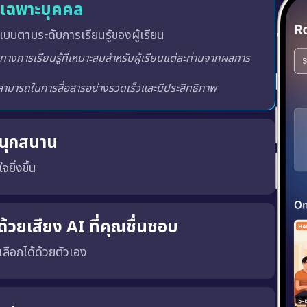
ู้เฉพาะบุคคล
บบตามระดับการเรียนรู้ของผู้เรียน
สนุกสนาน
จยิ่งขึ้น
ูปแบบการฝึกโต้ตอบ ซึ่งจะมีการให้คะแนน วัดระดับและจัด
างสภาพแวดล้อมการเรียนรู้ที่สร้างแรงบันดาลใจ น่าตื่นเต้นและ
้วยเสียง AI ที่คุณชื่นชอบ
ณเลือกได้ด้วยตัวเอง
พร้อมทั้ง เสียงผู้ชายหรือผู้หญิง ตามความชอบของคุณ
เสียงที่ถูกต้อง, น้ำเสียงที่เป็นธรรมชาติ และพัฒนาทักษะ การฟังและการพูด ได้อย่างมีประสิทธิภาพมากขึ้น