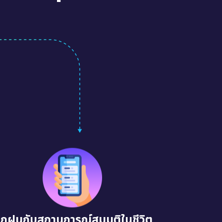
ึกฝนกับสถานการณ์สมมติในชีวิต