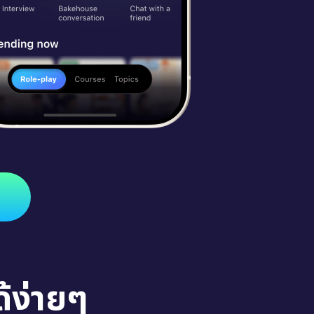
้ง่ายๆ