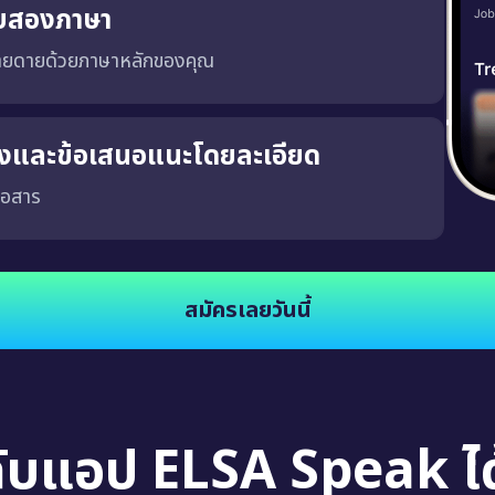
บสองภาษา
่ายดายด้วยภาษาหลักของคุณ
ริงและข้อเสนอแนะโดยละเอียด
่อสาร
จงและชัดเจน ซึ่งจะช่วยให้คุณพัฒนาความสามารถในการสนทนาในสถานการณ์จริง นอกจากนี้
สมัครเลยวันนี้
กับแอป ELSA Speak ได