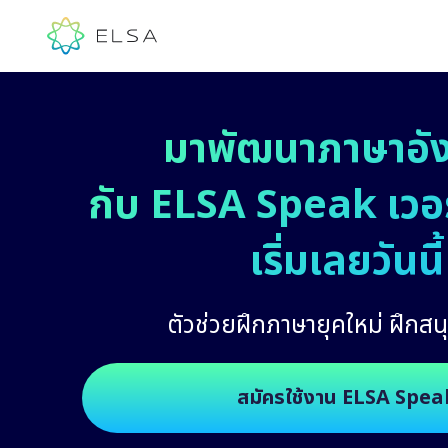
มาพัฒนาภาษาอั
กับ ELSA Speak เวอร์
เริ่มเลยวันนี้
ตัวช่วยฝึกภาษายุคใหม่ ฝึกสนุ
สมัครใช้งาน ELSA Spea