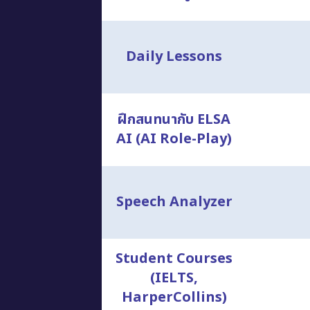
Daily Lessons
ฝึกสนทนากับ ELSA
AI (AI Role-Play)
Speech Analyzer
Student Courses
(IELTS,
HarperCollins)