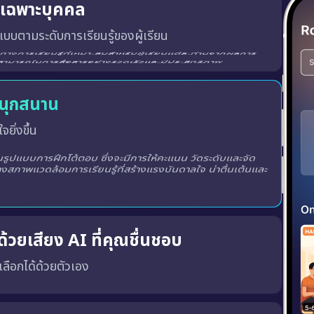
ู้เฉพาะบุคคล
บบตามระดับการเรียนรู้ของผู้เรียน
สนุกสนาน
จยิ่งขึ้น
ูปแบบการฝึกโต้ตอบ ซึ่งจะมีการให้คะแนน วัดระดับและจัด
างสภาพแวดล้อมการเรียนรู้ที่สร้างแรงบันดาลใจ น่าตื่นเต้นและ
้วยเสียง AI ที่คุณชื่นชอบ
ณเลือกได้ด้วยตัวเอง
พร้อมทั้ง เสียงผู้ชายหรือผู้หญิง ตามความชอบของคุณ
เสียงที่ถูกต้อง, น้ำเสียงที่เป็นธรรมชาติ และพัฒนาทักษะ การฟังและการพูด ได้อย่างมีประสิทธิภาพมากขึ้น