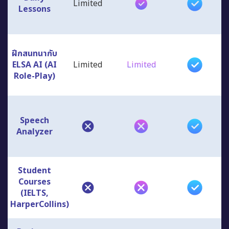
ฝึกสนทนากับ
ELSA AI (AI
Limited
Limited
Role-Play)
Speech
Analyzer
Student
Courses
(IELTS,
HarperCollins)
Business