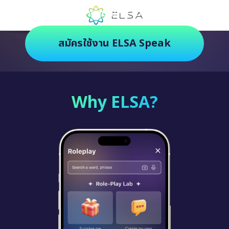
ตัวช่วยฝึกภาษายุคใหม่ ฝึกสนุกยิ่งกว่า
สมัครใช้งาน ELSA Speak
Why ELSA?