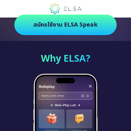
ตัวช่วยฝึกภาษายุคใหม่ ฝึกสนุกยิ่งกว่า
สมัครใช้งาน ELSA Speak
Why ELSA?