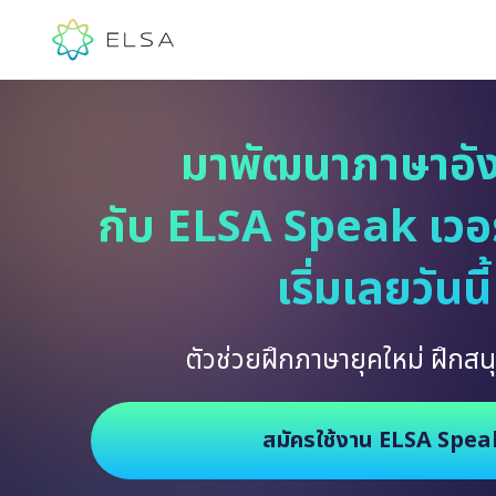
มาพัฒนาภาษาอั
กับ ELSA Speak เวอร์
เริ่มเลยวันนี้
ตัวช่วยฝึกภาษายุคใหม่ ฝึกสนุ
สมัครใช้งาน ELSA Spea