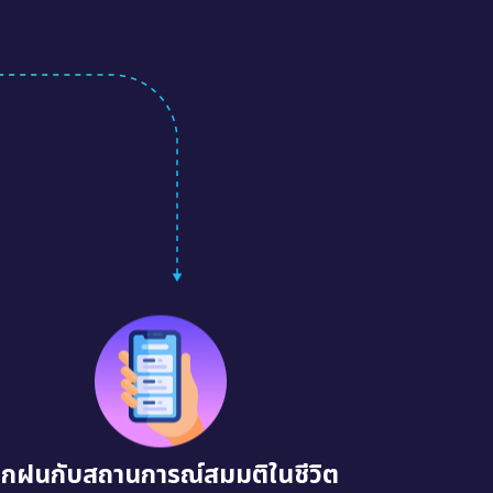
ึกฝนกับสถานการณ์สมมติในชีวิต