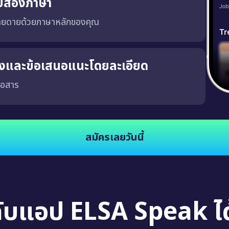
บสองภาษา
่ายดายด้วยภาษาหลักของคุณ
ริงและข้อเสนอแนะโดยละเอียด
่อสาร
จงและชัดเจน ซึ่งจะช่วยให้คุณพัฒนาความสามารถในการสนทนาในสถานการณ์จริง นอกจากนี้
สมัครเลยวันนี้
กับแอป ELSA Speak ได