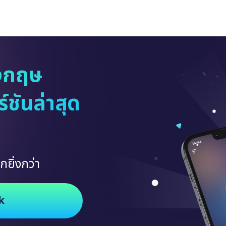
งกฤษ
ชันล่าสุด
กยิ่งกว่า
k