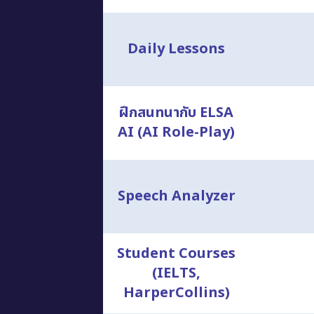
Daily Lessons
ฝึกสนทนากับ ELSA
AI (AI Role-Play)
Speech Analyzer
Student Courses
(IELTS,
HarperCollins)