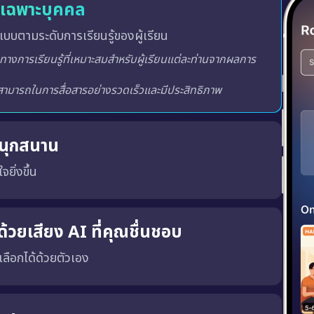
ู้เฉพาะบุคคล
บบตามระดับการเรียนรู้ของผู้เรียน
สนุกสนาน
จยิ่งขึ้น
ูปแบบการฝึกโต้ตอบ ซึ่งจะมีการให้คะแนน วัดระดับและจัด
างสภาพแวดล้อมการเรียนรู้ที่สร้างแรงบันดาลใจ น่าตื่นเต้นและ
้วยเสียง AI ที่คุณชื่นชอบ
ณเลือกได้ด้วยตัวเอง
พร้อมทั้ง เสียงผู้ชายหรือผู้หญิง ตามความชอบของคุณ
เสียงที่ถูกต้อง, น้ำเสียงที่เป็นธรรมชาติ และพัฒนาทักษะ การฟังและการพูด ได้อย่างมีประสิทธิภาพมากขึ้น