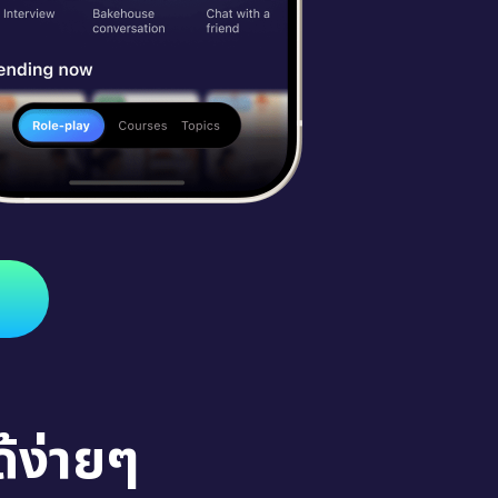
้ง่ายๆ