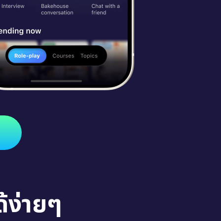
้ง่ายๆ