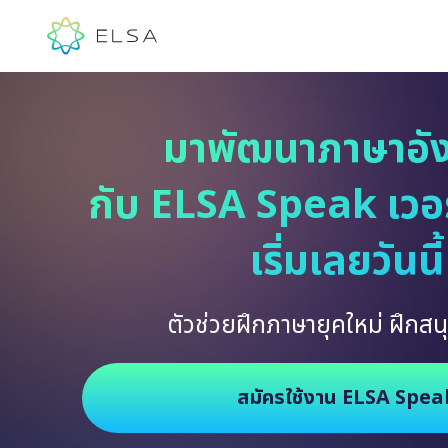
มาพัฒนาภาษาอั
กับ ELSA Speak เวอร์
เริ่มเลยวันนี้
ตัวช่วยฝึกภาษายุคใหม่ ฝึกสนุ
สมัครใช้งาน ELSA Spea