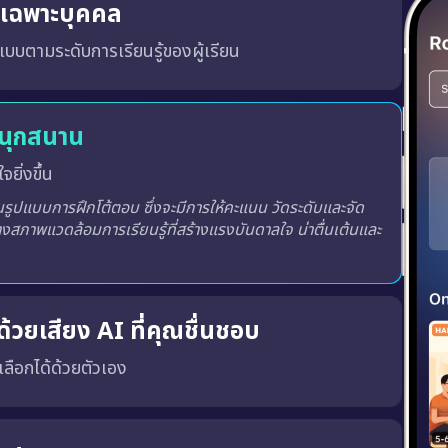
ู้เฉพาะบุคคล
บบตามระดับการเรียนรู้ของผู้เรียน
สนุกสนาน
จยิ่งขึ้น
ูปแบบการฝึกโต้ตอบ ซึ่งจะมีการให้คะแนน วัดระดับและจัด
างสภาพแวดล้อมการเรียนรู้ที่สร้างแรงบันดาลใจ น่าตื่นเต้นและ
้วยเสียง AI ที่คุณชื่นชอบ
ณเลือกได้ด้วยตัวเอง
พร้อมทั้ง เสียงผู้ชายหรือผู้หญิง ตามความชอบของคุณ
เสียงที่ถูกต้อง, น้ำเสียงที่เป็นธรรมชาติ และพัฒนาทักษะ การฟังและการพูด ได้อย่างมีประสิทธิภาพมากขึ้น