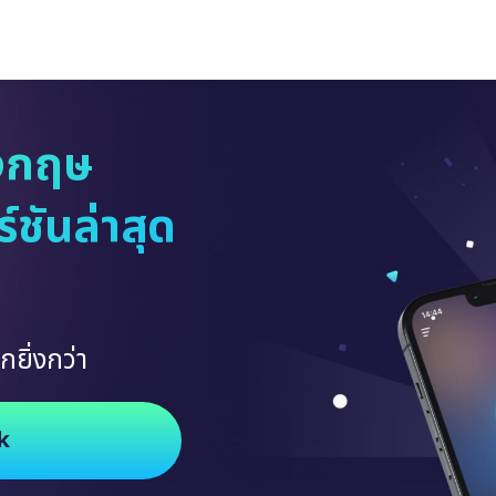
งกฤษ
ชันล่าสุด
กยิ่งกว่า
k