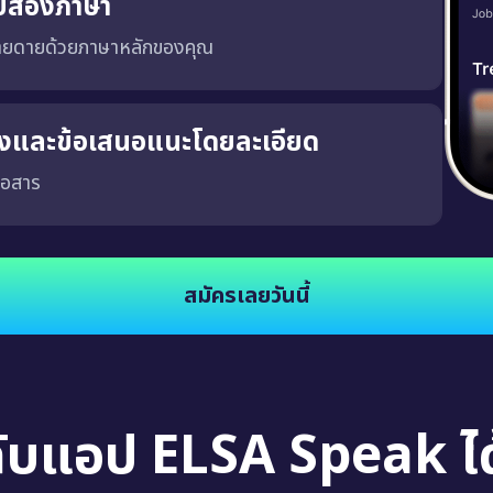
บสองภาษา
่ายดายด้วยภาษาหลักของคุณ
ริงและข้อเสนอแนะโดยละเอียด
่อสาร
จงและชัดเจน ซึ่งจะช่วยให้คุณพัฒนาความสามารถในการสนทนาในสถานการณ์จริง นอกจากนี้
สมัครเลยวันนี้
กับแอป ELSA Speak ได