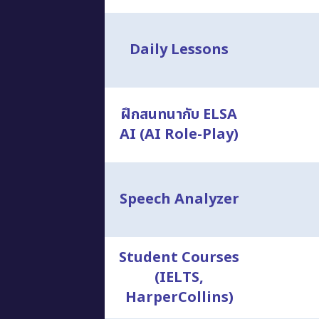
Daily Lessons
ฝึกสนทนากับ ELSA
AI (AI Role-Play)
Speech Analyzer
Student Courses
(IELTS,
HarperCollins)