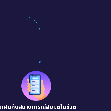
ึกฝนกับสถานการณ์สมมติในชีวิต