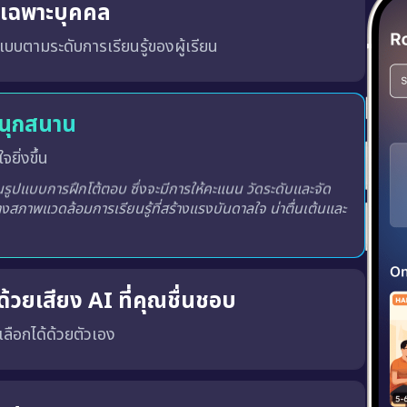
ู้เฉพาะบุคคล
บบตามระดับการเรียนรู้ของผู้เรียน
สนุกสนาน
จยิ่งขึ้น
ูปแบบการฝึกโต้ตอบ ซึ่งจะมีการให้คะแนน วัดระดับและจัด
างสภาพแวดล้อมการเรียนรู้ที่สร้างแรงบันดาลใจ น่าตื่นเต้นและ
้วยเสียง AI ที่คุณชื่นชอบ
ณเลือกได้ด้วยตัวเอง
พร้อมทั้ง เสียงผู้ชายหรือผู้หญิง ตามความชอบของคุณ
เสียงที่ถูกต้อง, น้ำเสียงที่เป็นธรรมชาติ และพัฒนาทักษะ การฟังและการพูด ได้อย่างมีประสิทธิภาพมากขึ้น