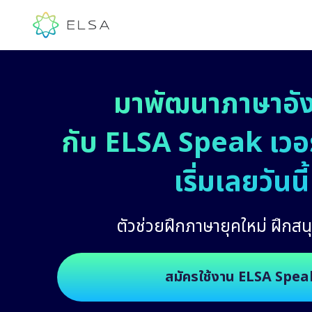
มาพัฒนาภาษาอั
กับ ELSA Speak เวอร์
เริ่มเลยวันนี้
ตัวช่วยฝึกภาษายุคใหม่ ฝึกสนุ
สมัครใช้งาน ELSA Spea