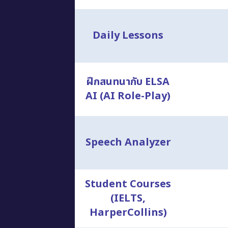
Daily Lessons
ฝึกสนทนากับ ELSA
AI (AI Role-Play)
Speech Analyzer
Student Courses
(IELTS,
HarperCollins)