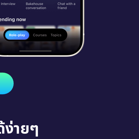
้ง่ายๆ