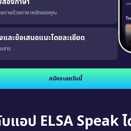
บสองภาษา
่ายดายด้วยภาษาหลักของคุณ
ริงและข้อเสนอแนะโดยละเอียด
่อสาร
จงและชัดเจน ซึ่งจะช่วยให้คุณพัฒนาความสามารถในการสนทนาในสถานการณ์จริง นอกจากนี้
สมัครเลยวันนี้
กับแอป ELSA Speak ได