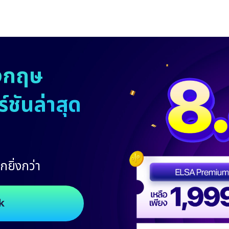
งกฤษ
ชันล่าสุด
กยิ่งกว่า
k