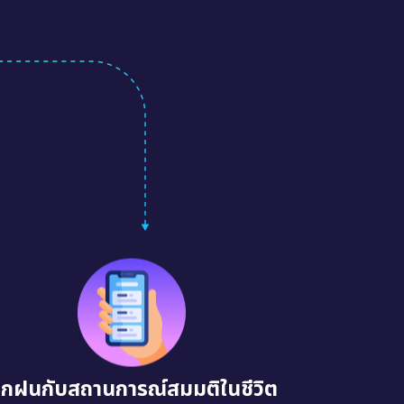
ึกฝนกับสถานการณ์สมมติในชีวิต