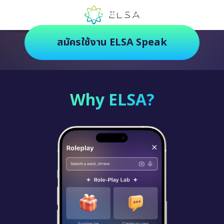
ตัวช่วยฝึกภาษายุคใหม่ ฝึกสนุกยิ่งกว่า
สมัครใช้งาน ELSA Speak
Why ELSA?