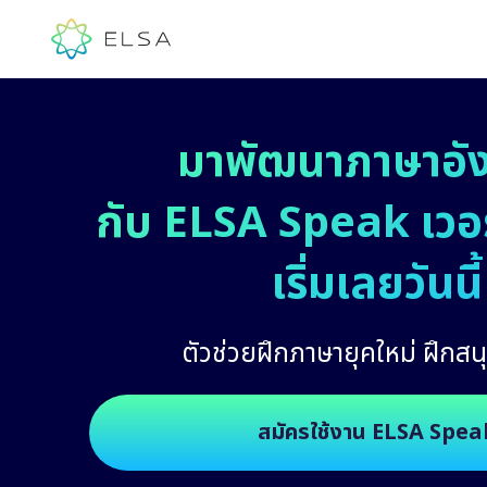
มาพัฒนาภาษาอั
กับ ELSA Speak เวอร์
เริ่มเลยวันนี้
ตัวช่วยฝึกภาษายุคใหม่ ฝึกสนุ
สมัครใช้งาน ELSA Spea