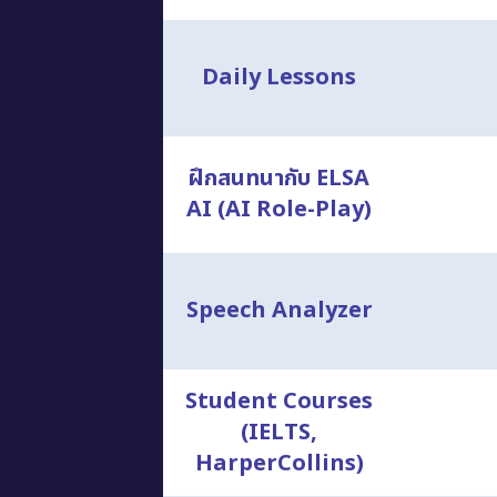
Daily Lessons
ฝึกสนทนากับ ELSA
AI (AI Role-Play)
Speech Analyzer
Student Courses
(IELTS,
HarperCollins)