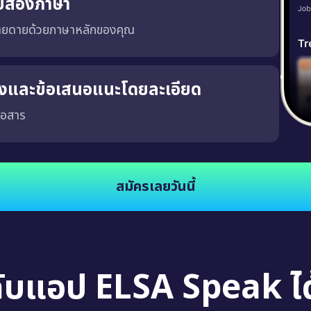
บสองภาษา
่ายดายด้วยภาษาหลักของคุณ
ริงและข้อเสนอแนะโดยละเอียด
่อสาร
จงและชัดเจน ซึ่งจะช่วยให้คุณพัฒนาความสามารถในการสนทนาในสถานการณ์จริง นอกจากนี้
สมัครเลยวันนี้
กับแอป ELSA Speak ได