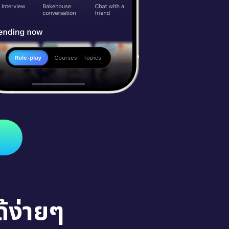
้ง่ายๆ