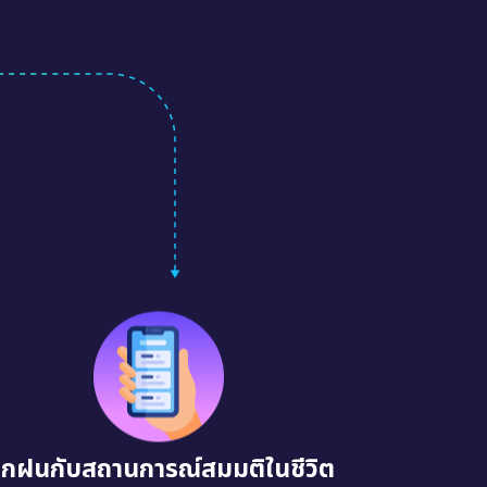
ึกฝนกับสถานการณ์สมมติในชีวิต