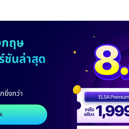
งกฤษ
ชันล่าสุด
กยิ่งกว่า
k