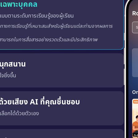
ู้เฉพาะบุคคล
บบตามระดับการเรียนรู้ของผู้เรียน
สนุกสนาน
จยิ่งขึ้น
ูปแบบการฝึกโต้ตอบ ซึ่งจะมีการให้คะแนน วัดระดับและจัด
างสภาพแวดล้อมการเรียนรู้ที่สร้างแรงบันดาลใจ น่าตื่นเต้นและ
้วยเสียง AI ที่คุณชื่นชอบ
ณเลือกได้ด้วยตัวเอง
พร้อมทั้ง เสียงผู้ชายหรือผู้หญิง ตามความชอบของคุณ
เสียงที่ถูกต้อง, น้ำเสียงที่เป็นธรรมชาติ และพัฒนาทักษะ การฟังและการพูด ได้อย่างมีประสิทธิภาพมากขึ้น