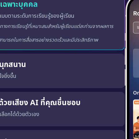
ู้เฉพาะบุคคล
บบตามระดับการเรียนรู้ของผู้เรียน
สนุกสนาน
จยิ่งขึ้น
ูปแบบการฝึกโต้ตอบ ซึ่งจะมีการให้คะแนน วัดระดับและจัด
างสภาพแวดล้อมการเรียนรู้ที่สร้างแรงบันดาลใจ น่าตื่นเต้นและ
้วยเสียง AI ที่คุณชื่นชอบ
ณเลือกได้ด้วยตัวเอง
พร้อมทั้ง เสียงผู้ชายหรือผู้หญิง ตามความชอบของคุณ
เสียงที่ถูกต้อง, น้ำเสียงที่เป็นธรรมชาติ และพัฒนาทักษะ การฟังและการพูด ได้อย่างมีประสิทธิภาพมากขึ้น