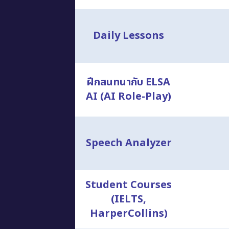
Daily Lessons
ฝึกสนทนากับ ELSA
AI (AI Role-Play)
Speech Analyzer
Student Courses
(IELTS,
HarperCollins)