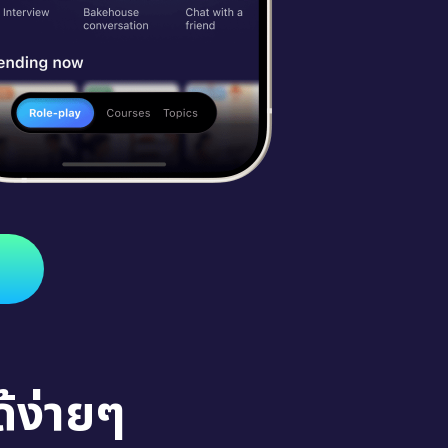
้ง่ายๆ