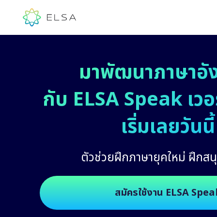
มาพัฒนาภาษาอั
กับ ELSA Speak เวอร์
เริ่มเลยวันนี้
ตัวช่วยฝึกภาษายุคใหม่ ฝึกสนุ
สมัครใช้งาน ELSA Spea