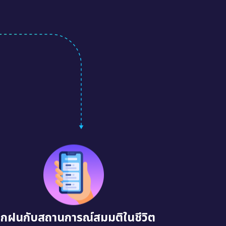
ึกฝนกับสถานการณ์สมมติในชีวิต