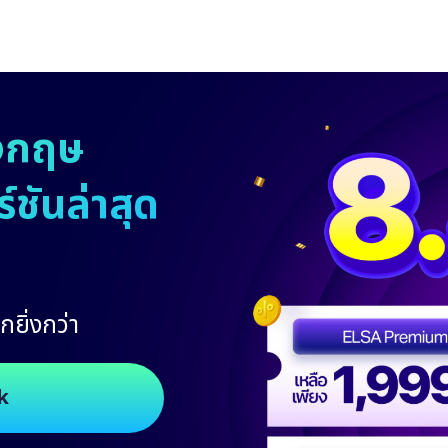
งกฤษ
ชันล่าสุด
กยิ่งกว่า
k