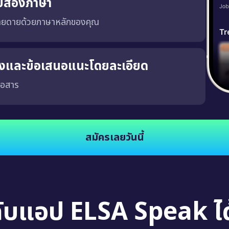
บสองภาษา
่ายดายด้วยภาษาหลักของคุณ
ริงและข้อเสนอแนะโดยละเอียด
่อสาร
จงและชัดเจน ซึ่งจะช่วยให้คุณพัฒนาความสามารถในการสนทนาในสถานการณ์จริง นอกจากนี้
สมัครเลยวันนี้
กับแอป ELSA Speak ได