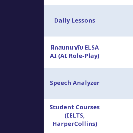
Daily Lessons
ฝึกสนทนากับ ELSA
AI (AI Role-Play)
Speech Analyzer
Student Courses
(IELTS,
HarperCollins)