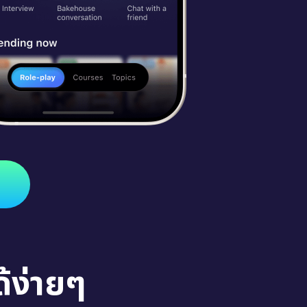
้ง่ายๆ