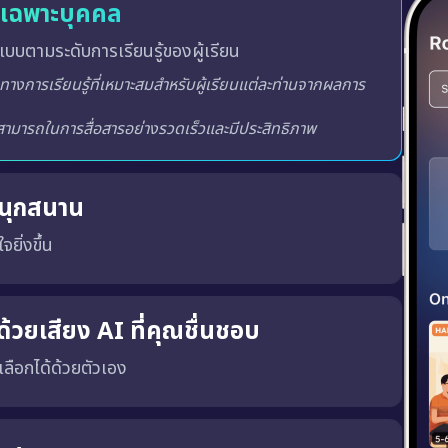
ู้เฉพาะบุคคล
บบตามระดับการเรียนรู้ของผู้เรียน
สนุกสนาน
จยิ่งขึ้น
ูปแบบการฝึกโต้ตอบ ซึ่งจะมีการให้คะแนน วัดระดับและจัด
างสภาพแวดล้อมการเรียนรู้ที่สร้างแรงบันดาลใจ น่าตื่นเต้นและ
้วยเสียง AI ที่คุณชื่นชอบ
ณเลือกได้ด้วยตัวเอง
พร้อมทั้ง เสียงผู้ชายหรือผู้หญิง ตามความชอบของคุณ
เสียงที่ถูกต้อง, น้ำเสียงที่เป็นธรรมชาติ และพัฒนาทักษะ การฟังและการพูด ได้อย่างมีประสิทธิภาพมากขึ้น