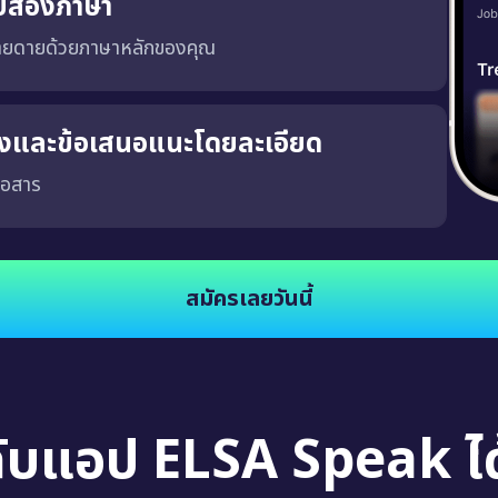
บสองภาษา
่ายดายด้วยภาษาหลักของคุณ
ริงและข้อเสนอแนะโดยละเอียด
่อสาร
จงและชัดเจน ซึ่งจะช่วยให้คุณพัฒนาความสามารถในการสนทนาในสถานการณ์จริง นอกจากนี้
สมัครเลยวันนี้
กับแอป ELSA Speak ได