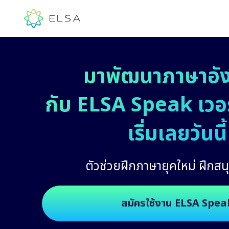
มาพัฒนาภาษาอั
กับ ELSA Speak เวอร์
เริ่มเลยวันนี้
ตัวช่วยฝึกภาษายุคใหม่ ฝึกสนุ
สมัครใช้งาน ELSA Spea