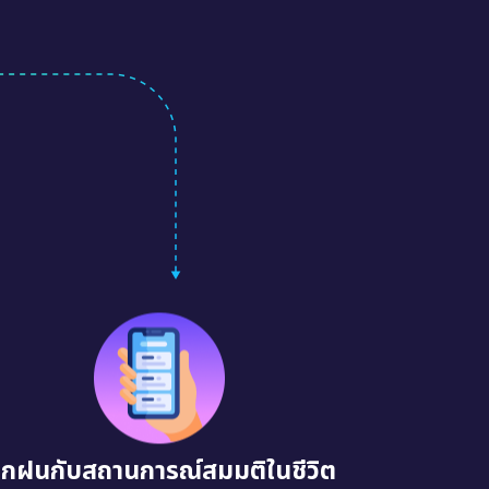
ึกฝนกับสถานการณ์สมมติในชีวิต