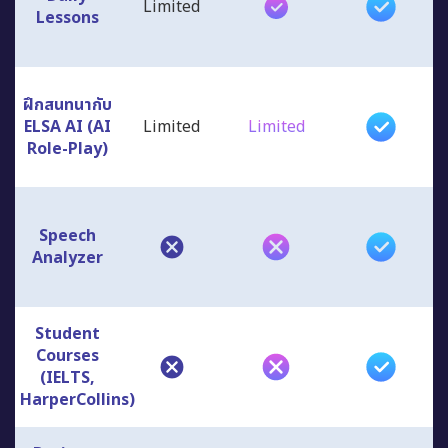
ฝึกสนทนากับ
ELSA AI (AI
Limited
Limited
Role-Play)
Speech
Analyzer
Student
Courses
(IELTS,
HarperCollins)
Business