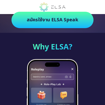
ตัวช่วยฝึกภาษายุคใหม่ ฝึกสนุกยิ่งกว่า
สมัครใช้งาน ELSA Speak
Why ELSA?