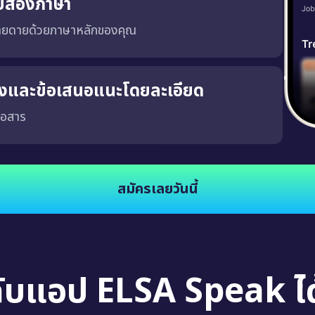
บสองภาษา
่ายดายด้วยภาษาหลักของคุณ
ริงและข้อเสนอแนะโดยละเอียด
่อสาร
จงและชัดเจน ซึ่งจะช่วยให้คุณพัฒนาความสามารถในการสนทนาในสถานการณ์จริง นอกจากนี้
สมัครเลยวันนี้
กับแอป ELSA Speak ได