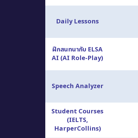
Daily Lessons
ฝึกสนทนากับ ELSA
AI (AI Role-Play)
Speech Analyzer
Student Courses
(IELTS,
HarperCollins)