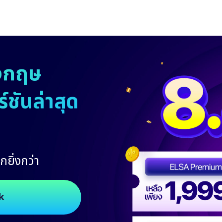
งกฤษ
ชันล่าสุด
กยิ่งกว่า
k