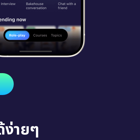
้ง่ายๆ