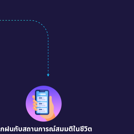
ึกฝนกับสถานการณ์สมมติในชีวิต