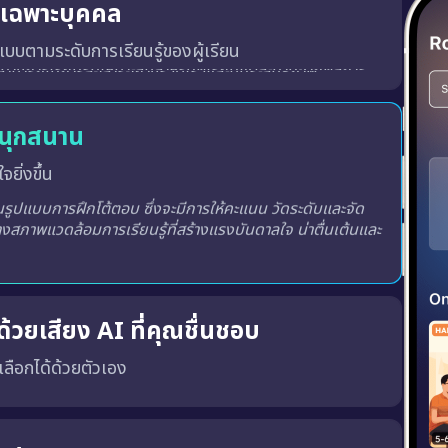
ู้เฉพาะบุคคล
บบตามระดับการเรียนรู้ของผู้เรียน
สนุกสนาน
จยิ่งขึ้น
ูปแบบการฝึกโต้ตอบ ซึ่งจะมีการให้คะแนน วัดระดับและจัด
างสภาพแวดล้อมการเรียนรู้ที่สร้างแรงบันดาลใจ น่าตื่นเต้นและ
้วยเสียง AI ที่คุณชื่นชอบ
ณเลือกได้ด้วยตัวเอง
พร้อมทั้ง เสียงผู้ชายหรือผู้หญิง ตามความชอบของคุณ
เสียงที่ถูกต้อง, น้ำเสียงที่เป็นธรรมชาติ และพัฒนาทักษะ การฟังและการพูด ได้อย่างมีประสิทธิภาพมากขึ้น