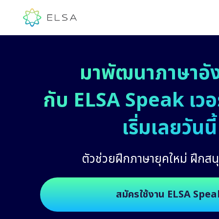
มาพัฒนาภาษาอั
กับ ELSA Speak เวอร์
เริ่มเลยวันนี้
ตัวช่วยฝึกภาษายุคใหม่ ฝึกสนุ
สมัครใช้งาน ELSA Spea