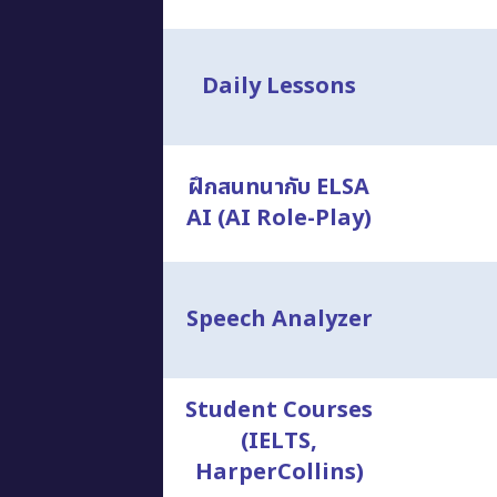
Daily Lessons
ฝึกสนทนากับ ELSA
AI (AI Role-Play)
Speech Analyzer
Student Courses
(IELTS,
HarperCollins)