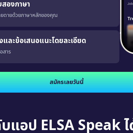
บสองภาษา
่ายดายด้วยภาษาหลักของคุณ
ริงและข้อเสนอแนะโดยละเอียด
่อสาร
จงและชัดเจน ซึ่งจะช่วยให้คุณพัฒนาความสามารถในการสนทนาในสถานการณ์จริง นอกจากนี้
สมัครเลยวันนี้
กับแอป ELSA Speak ได