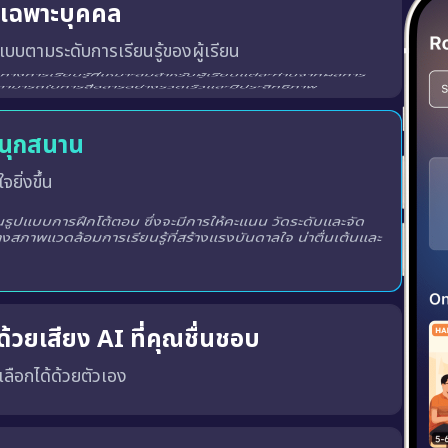
ู้เฉพาะบุคคล
บบตามระดับการเรียนรู้ของผู้เรียน
สนุกสนาน
จยิ่งขึ้น
ูปแบบการฝึกโต้ตอบ ซึ่งจะมีการให้คะแนน วัดระดับและจัด
างสภาพแวดล้อมการเรียนรู้ที่สร้างแรงบันดาลใจ น่าตื่นเต้นและ
้วยเสียง AI ที่คุณชื่นชอบ
ณเลือกได้ด้วยตัวเอง
พร้อมทั้ง เสียงผู้ชายหรือผู้หญิง ตามความชอบของคุณ
เสียงที่ถูกต้อง, น้ำเสียงที่เป็นธรรมชาติ และพัฒนาทักษะ การฟังและการพูด ได้อย่างมีประสิทธิภาพมากขึ้น