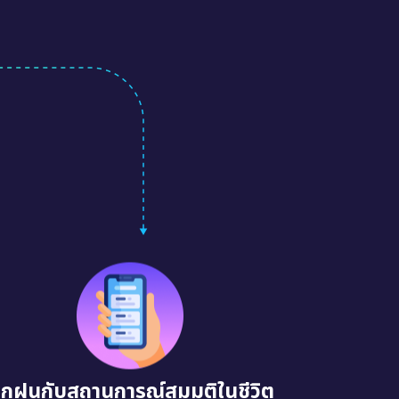
ึกฝนกับสถานการณ์สมมติในชีวิต