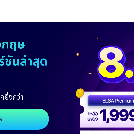
งกฤษ
ชันล่าสุด
กยิ่งกว่า
k