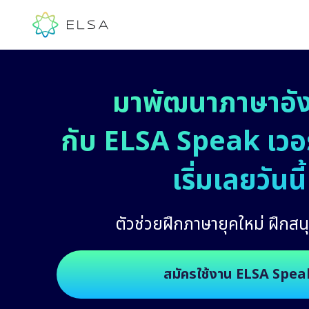
มาพัฒนาภาษาอั
กับ ELSA Speak เวอร์
เริ่มเลยวันนี้
ตัวช่วยฝึกภาษายุคใหม่ ฝึกสนุ
สมัครใช้งาน ELSA Spea