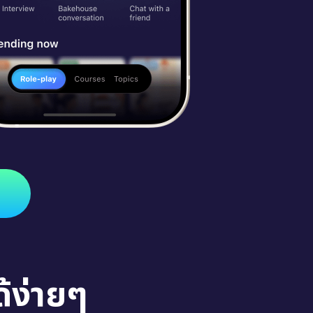
้ง่ายๆ