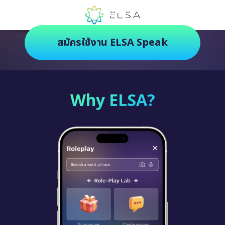
ตัวช่วยฝึกภาษายุคใหม่ ฝึกสนุกยิ่งกว่า
สมัครใช้งาน ELSA Speak
Why ELSA?