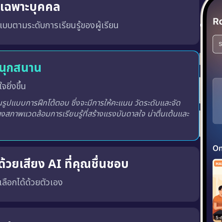
ู้เฉพาะบุคคล
บบตามระดับการเรียนรู้ของผู้เรียน
สนุกสนาน
จยิ่งขึ้น
ูปแบบการฝึกโต้ตอบ ซึ่งจะมีการให้คะแนน วัดระดับและจัด
างสภาพแวดล้อมการเรียนรู้ที่สร้างแรงบันดาลใจ น่าตื่นเต้นและ
้วยเสียง AI ที่คุณชื่นชอบ
ณเลือกได้ด้วยตัวเอง
พร้อมทั้ง เสียงผู้ชายหรือผู้หญิง ตามความชอบของคุณ
เสียงที่ถูกต้อง, น้ำเสียงที่เป็นธรรมชาติ และพัฒนาทักษะ การฟังและการพูด ได้อย่างมีประสิทธิภาพมากขึ้น