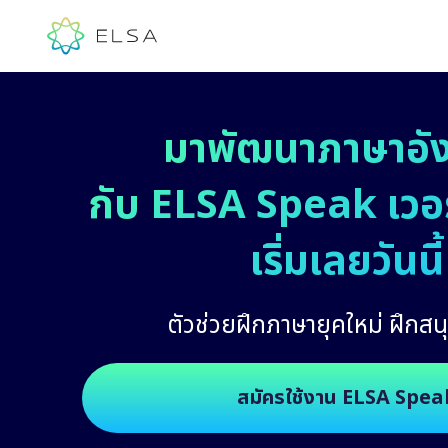
มาพัฒนาภาษาอั
กับ ELSA Speak เวอร์
เริ่มเลยวันนี้
ตัวช่วยฝึกภาษายุคใหม่ ฝึกสนุ
สมัครใช้งาน ELSA Spea