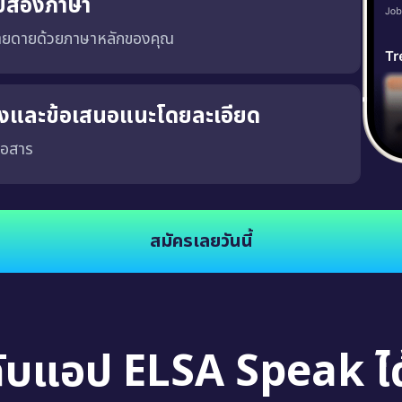
บสองภาษา
่ายดายด้วยภาษาหลักของคุณ
ริงและข้อเสนอแนะโดยละเอียด
่อสาร
จงและชัดเจน ซึ่งจะช่วยให้คุณพัฒนาความสามารถในการสนทนาในสถานการณ์จริง นอกจากนี้
สมัครเลยวันนี้
กับแอป ELSA Speak ได