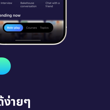
้ง่ายๆ