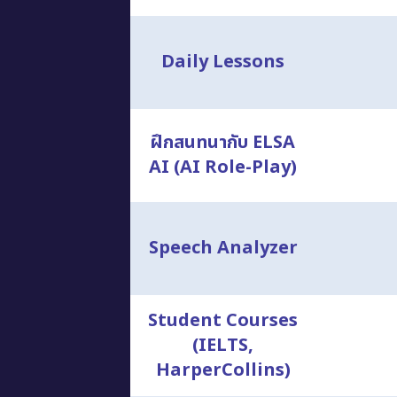
Daily Lessons
ฝึกสนทนากับ ELSA
AI (AI Role-Play)
Speech Analyzer
Student Courses
(IELTS,
HarperCollins)