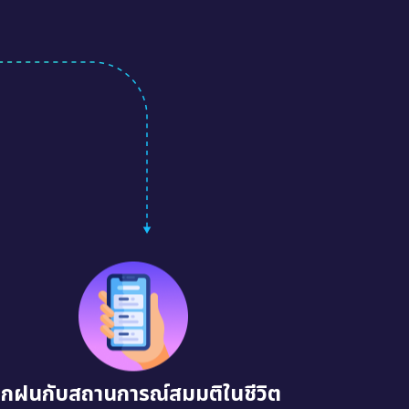
ึกฝนกับสถานการณ์สมมติในชีวิต