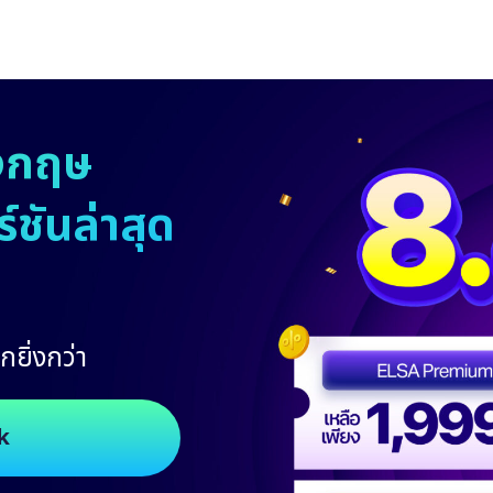
งกฤษ
ชันล่าสุด
กยิ่งกว่า
k