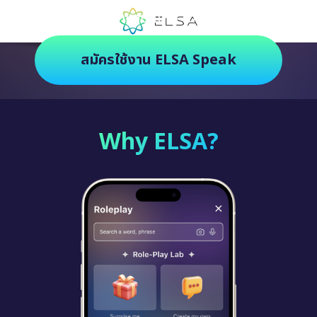
ตัวช่วยฝึกภาษายุคใหม่ ฝึกสนุกยิ่งกว่า
สมัครใช้งาน ELSA Speak
Why ELSA?