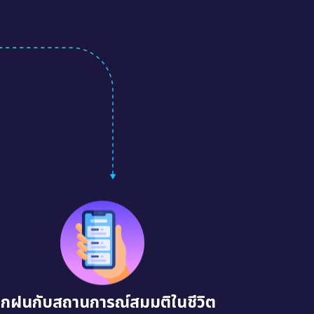
ึกฝนกับสถานการณ์สมมติในชีวิต