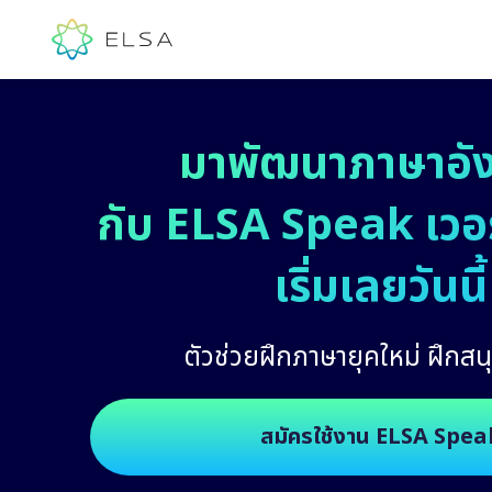
มาพัฒนาภาษาอั
กับ ELSA Speak เวอร์
เริ่มเลยวันนี้
ตัวช่วยฝึกภาษายุคใหม่ ฝึกสนุ
สมัครใช้งาน ELSA Spea