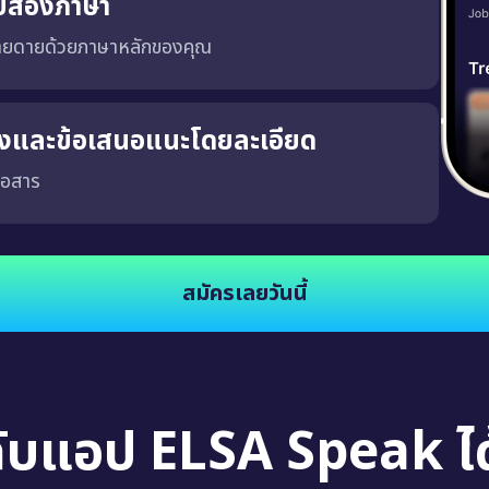
บสองภาษา
่ายดายด้วยภาษาหลักของคุณ
ริงและข้อเสนอแนะโดยละเอียด
่อสาร
จงและชัดเจน ซึ่งจะช่วยให้คุณพัฒนาความสามารถในการสนทนาในสถานการณ์จริง นอกจากนี้
สมัครเลยวันนี้
กับแอป ELSA Speak ได