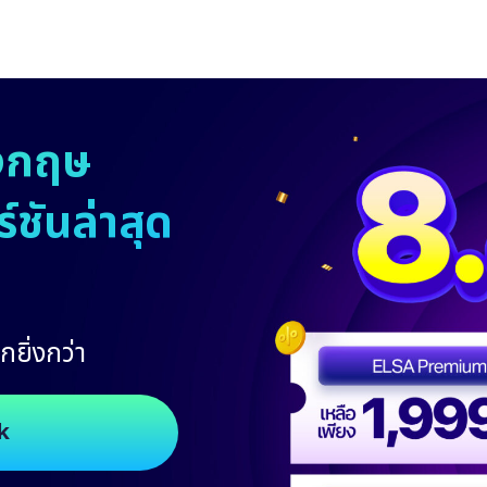
งกฤษ
ชันล่าสุด
กยิ่งกว่า
k