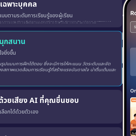
ู้เฉพาะบุคคล
บบตามระดับการเรียนรู้ของผู้เรียน
สนุกสนาน
จยิ่งขึ้น
ูปแบบการฝึกโต้ตอบ ซึ่งจะมีการให้คะแนน วัดระดับและจัด
างสภาพแวดล้อมการเรียนรู้ที่สร้างแรงบันดาลใจ น่าตื่นเต้นและ
้วยเสียง AI ที่คุณชื่นชอบ
ณเลือกได้ด้วยตัวเอง
พร้อมทั้ง เสียงผู้ชายหรือผู้หญิง ตามความชอบของคุณ
เสียงที่ถูกต้อง, น้ำเสียงที่เป็นธรรมชาติ และพัฒนาทักษะ การฟังและการพูด ได้อย่างมีประสิทธิภาพมากขึ้น