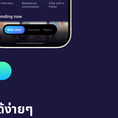
้ง่ายๆ