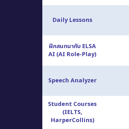
Daily Lessons
ฝึกสนทนากับ ELSA
AI (AI Role-Play)
Speech Analyzer
Student Courses
(IELTS,
HarperCollins)