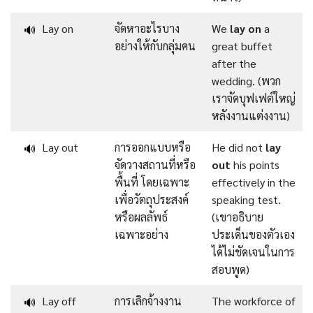
Lay on
จัดหาอะไรบาง
We
lay on
a
🔊
อย่างให้กับกลุ่มคน
great buffet
after the
wedding. (พวก
เราจัดบุฟเฟต์ใหญ่
หลังงานแต่งงาน)
Lay out
การออกแบบหรือ
He did not
lay
🔊
จัดวางสถานที่หรือ
out
his points
พื้นที่ โดยเฉพาะ
effectively in the
เพื่อวัตถุประสงค์
speaking test.
หรือผลลัพธ์
(เขาอธิบาย
เฉพาะอย่าง
ประเด็นของตัวเอง
ได้ไม่ชัดเจนในการ
สอบพูด)
Lay off
การเลิกจ้างงาน
The workforce of
🔊