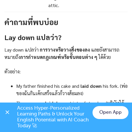
attic.
คำถามที่พบบ่อย
Lay down แปลว่า?
Lay down แปลว่า
การวางหรือวางสิ่งของลง
และยังสามารถ
หมายถึง
การกำหนดกฎเกณฑ์หรือขั้นตอนต่าง ๆ
ได้ด้วย
ตัวอย่าง:
My father finished his cake and
laid down
his fork. (พ่อ
ของฉันกินเค้กเสร็จแล้วก็วางส้อมลง)
The company
laid down
strict safety rules. (บริษัทได้
Access Hyper-Personalized 
กำหนดกฎความปลอดภัยอย่างเข้มงวด)
Open App
Learning Paths & Unlock Your 
Chat on LINE
English Potential with AI Coach 
Today 🚀