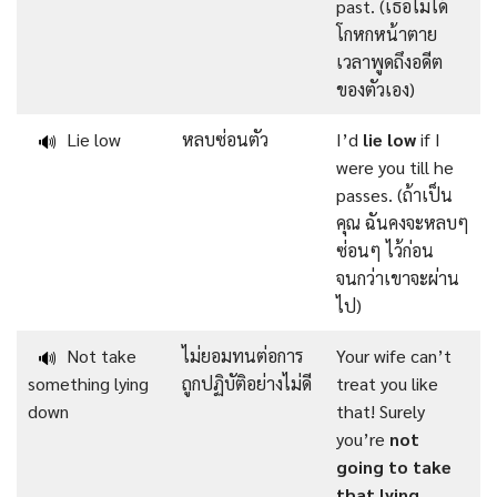
past. (เธอไม่ได้
โกหกหน้าตาย
เวลาพูดถึงอดีต
ของตัวเอง)
Lie low
หลบซ่อนตัว
I’d
lie low
if I
🔊
were you till he
passes. (ถ้าเป็น
คุณ ฉันคงจะหลบๆ
ซ่อนๆ ไว้ก่อน
จนกว่าเขาจะผ่าน
ไป)
Not take
ไม่ยอมทนต่อการ
Your wife can’t
🔊
something lying
ถูกปฏิบัติอย่างไม่ดี
treat you like
down
that! Surely
you’re
not
going to take
that lying