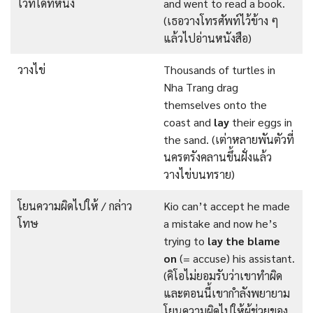
ไว้ที่ใดที่หนึ่ง
and went to read a book.
(เธอวางโทรศัพท์ไว้ข้าง ๆ
แล้วไปอ่านหนังสือ)
วางไข่
Thousands of turtles in
Nha Trang drag
themselves onto the
coast and
lay
their eggs in
the sand. (เต่าหลายพันตัวที่
นครตรังคลานขึ้นฝั่งแล้ว
วางไข่บนทราย)
โยนความผิดไปให้ / กล่าว
Kio can’t accept he made
โทษ
a mistake and now he’s
trying to
lay the blame
on
(= accuse) his assistant.
(คิโอไม่ยอมรับว่าเขาทำผิด
และตอนนี้เขากำลังพยายาม
โยนความผิดไปให้ผู้ช่วยของ