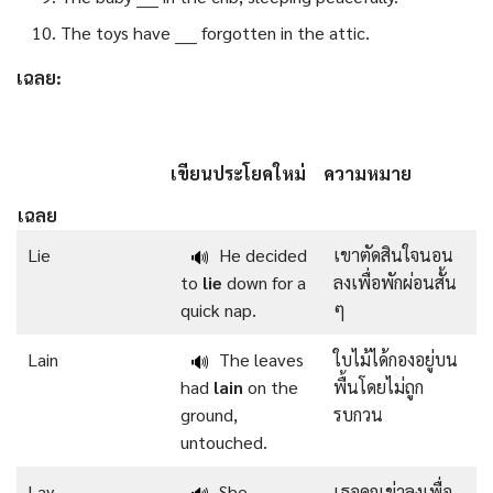
The toys have ____ forgotten in the attic.
เฉลย:
เขียนประโยคใหม่
ความหมาย
เฉลย
Lie
He decided
เขาตัดสินใจนอน
🔊
to
lie
down for a
ลงเพื่อพักผ่อนสั้น
quick nap.
ๆ
Lain
The leaves
ใบไม้ได้กองอยู่บน
🔊
had
lain
on the
พื้นโดยไม่ถูก
ground,
รบกวน
untouched.
Lay
She
เธอคุกเข่าลงเพื่อ