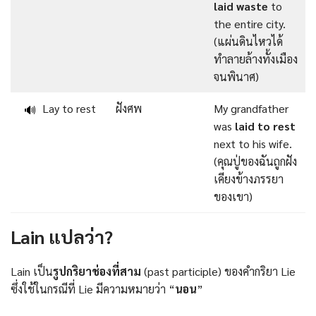
laid waste
to
the entire city.
(แผ่นดินไหวได้
ทำลายล้างทั้งเมือง
จนพินาศ)
Lay to rest
ฝังศพ
My grandfather
🔊
was
laid to rest
next to his wife.
(คุณปู่ของฉันถูกฝัง
เคียงข้างภรรยา
ของเขา)
Lain แปลว่า?
Lain เป็น
รูปกริยาช่องที่สาม
(past participle) ของคำกริยา Lie
ซึ่งใช้ในกรณีที่ Lie มีความหมายว่า “
นอน
”