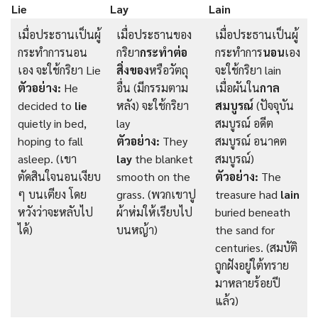
Lie
Lay
Lain
เมื่อประธานเป็นผู้
เมื่อประธานของ
เมื่อประธานเป็นผู้
กระทำการนอน
กริยา
กระทำต่อ
กระทำการ
นอน
เอง
เอง จะใช้กริยา Lie
สิ่งของ
หรือวัตถุ
จะใช้กริยา lain
ตัวอย่าง:
He
อื่น (มีกรรมตาม
เมื่อผันใน
กาล
decided to
lie
หลัง) จะใช้กริยา
สมบูรณ์
(ปัจจุบัน
quietly in bed,
lay
สมบูรณ์ อดีต
hoping to fall
ตัวอย่าง:
They
สมบูรณ์ อนาคต
asleep. (เขา
lay
the blanket
สมบูรณ์)
ตัดสินใจนอนเงียบ
smooth on the
ตัวอย่าง:
The
ๆ บนเตียง โดย
grass. (พวกเขาปู
treasure had
lain
หวังว่าจะหลับไป
ผ้าห่มให้เรียบไป
buried beneath
ได้)
บนหญ้า)
the sand for
centuries. (สมบัติ
ถูกฝังอยู่ใต้ทราย
มาหลายร้อยปี
แล้ว)