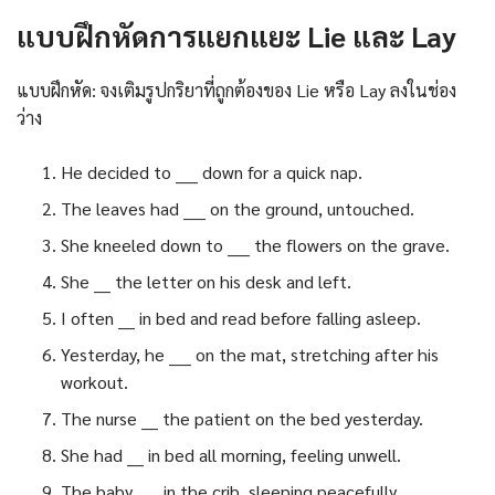
แบบฝึกหัดการแยกแยะ Lie และ Lay
แบบฝึกหัด: จงเติมรูปกริยาที่ถูกต้องของ Lie หรือ Lay ลงในช่อง
ว่าง
He decided to ____ down for a quick nap.
The leaves had ____ on the ground, untouched.
She kneeled down to ____ the flowers on the grave.
She ___ the letter on his desk and left.
I often ___ in bed and read before falling asleep.
Yesterday, he ____ on the mat, stretching after his
workout.
The nurse ___ the patient on the bed yesterday.
She had ___ in bed all morning, feeling unwell.
The baby ____ in the crib, sleeping peacefully.