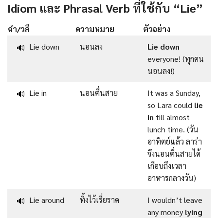
Idiom และ Phrasal Verb ที่ใช้กับ “Lie”
คำ/วลี
ความหมาย
ตัวอย่าง
Lie down
นอนลง
Lie down
🔊
everyone! (ทุกคน
นอนลง!)
Lie in
นอนตื่นสาย
It was a Sunday,
🔊
so Lara could
lie
in
till almost
lunch time. (วัน
อาทิตย์แล้ว ลาร่า
จึงนอนตื่นสายได้
เกือบถึงเวลา
อาหารกลางวัน)
Lie around
ทิ้งไว้เรี่ยราด
I wouldn’t leave
🔊
any money
lying