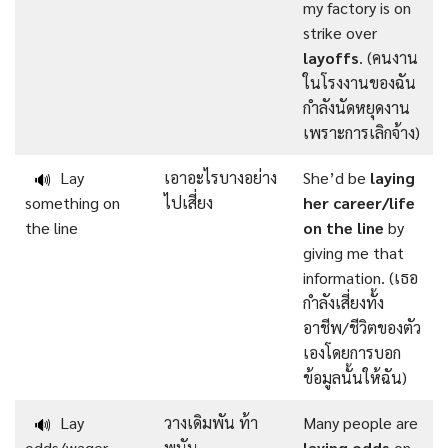
my factory is on
strike over
layoffs
. (คนงาน
ในโรงงานของฉัน
กำลังนัดหยุดงาน
เพราะการเลิกจ้าง)
Lay
เอาอะไรบางอย่าง
She’d be
laying
🔊
something on
ไปเสี่ยง
her career/life
the line
on the line
by
giving me that
information. (เธอ
กำลังเสี่ยงทั้ง
อาชีพ/ชีวิตของตัว
เองโดยการบอก
ข้อมูลนั้นให้ฉัน)
Lay
วางเดิมพัน ท้า
Many people are
🔊
odds/wager
พนัน
laying odds
on