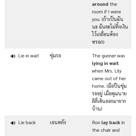
around
the
room if I were
you. (ถ้าเป็นฉัน
นะ ฉันจะไม่ทิ้งเงิน
ไว้เกลื่อนห้อง
หรอก)
Lie in wait
ซุ่มรอ
The gunner was
🔊
lying in wait
when Mrs. Lily
came out of her
home. (มือปืนซุ่ม
รออยู่ เมื่อคุณนาย
ลิลี่เดินออกมาจาก
บ้าน)
Lie back
เอนหลัง
Ron
lay back
in
🔊
the chair and