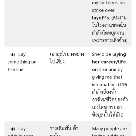
my factory is on
strike over
layoffs
. (คนงาน
ในโรงงานของฉัน
กำลังนัดหยุดงาน
เพราะการเลิกจ้าง)
Lay
เอาอะไรบางอย่าง
She’d be
laying
🔊
something on
ไปเสี่ยง
her career/life
the line
on the line
by
giving me that
information. (เธอ
กำลังเสี่ยงทั้ง
อาชีพ/ชีวิตของตัว
เองโดยการบอก
ข้อมูลนั้นให้ฉัน)
Lay
วางเดิมพัน ท้า
Many people are
🔊
odds/wager
พนัน
laying odds
on