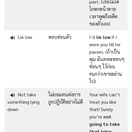
past. (เธอไม่ได้
โกหกหน้าตาย
เวลาพูดถึงอดีต
ของตัวเอง)
Lie low
หลบซ่อนตัว
I’d
lie low
if I
🔊
were you till he
passes. (ถ้าเป็น
คุณ ฉันคงจะหลบๆ
ซ่อนๆ ไว้ก่อน
จนกว่าเขาจะผ่าน
ไป)
Not take
ไม่ยอมทนต่อการ
Your wife can’t
🔊
something lying
ถูกปฏิบัติอย่างไม่ดี
treat you like
down
that! Surely
you’re
not
going to take
that lying