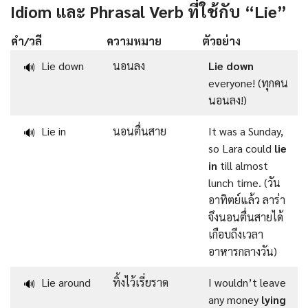
Idiom และ Phrasal Verb ที่ใช้กับ “Lie”
คำ/วลี
ความหมาย
ตัวอย่าง
Lie down
นอนลง
Lie down
🔊
everyone! (ทุกคน
นอนลง!)
Lie in
นอนตื่นสาย
It was a Sunday,
🔊
so Lara could
lie
in
till almost
lunch time. (วัน
อาทิตย์แล้ว ลาร่า
จึงนอนตื่นสายได้
เกือบถึงเวลา
อาหารกลางวัน)
Lie around
ทิ้งไว้เรี่ยราด
I wouldn’t leave
🔊
any money
lying