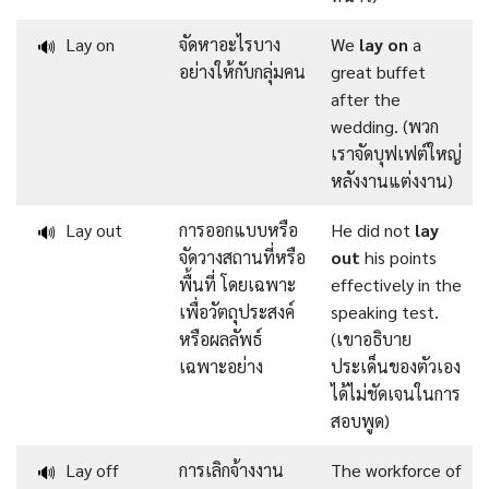
Lay on
จัดหาอะไรบาง
We
lay on
a
🔊
อย่างให้กับกลุ่มคน
great buffet
after the
wedding. (พวก
เราจัดบุฟเฟต์ใหญ่
หลังงานแต่งงาน)
Lay out
การออกแบบหรือ
He did not
lay
🔊
จัดวางสถานที่หรือ
out
his points
พื้นที่ โดยเฉพาะ
effectively in the
เพื่อวัตถุประสงค์
speaking test.
หรือผลลัพธ์
(เขาอธิบาย
เฉพาะอย่าง
ประเด็นของตัวเอง
ได้ไม่ชัดเจนในการ
สอบพูด)
Lay off
การเลิกจ้างงาน
The workforce of
🔊