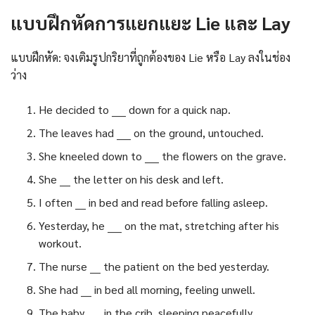
แบบฝึกหัดการแยกแยะ Lie และ Lay
แบบฝึกหัด: จงเติมรูปกริยาที่ถูกต้องของ Lie หรือ Lay ลงในช่อง
ว่าง
He decided to ____ down for a quick nap.
The leaves had ____ on the ground, untouched.
She kneeled down to ____ the flowers on the grave.
She ___ the letter on his desk and left.
I often ___ in bed and read before falling asleep.
Yesterday, he ____ on the mat, stretching after his
workout.
The nurse ___ the patient on the bed yesterday.
She had ___ in bed all morning, feeling unwell.
The baby ____ in the crib, sleeping peacefully.