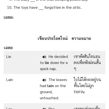
The toys have ____ forgotten in the attic.
เฉลย:
เขียนประโยคใหม่
ความหมาย
เฉลย
Lie
He decided
เขาตัดสินใจนอน
🔊
to
lie
down for a
ลงเพื่อพักผ่อนสั้น
quick nap.
ๆ
Lain
The leaves
ใบไม้ได้กองอยู่บน
🔊
had
lain
on the
พื้นโดยไม่ถูก
ground,
รบกวน
untouched.
Lay
She
เธอคุกเข่าลงเพื่อ