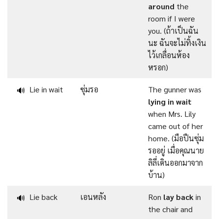
around
the
room if I were
you. (ถ้าเป็นฉัน
นะ ฉันจะไม่ทิ้งเงิน
ไว้เกลื่อนห้อง
หรอก)
Lie in wait
ซุ่มรอ
The gunner was
🔊
lying in wait
when Mrs. Lily
came out of her
home. (มือปืนซุ่ม
รออยู่ เมื่อคุณนาย
ลิลี่เดินออกมาจาก
บ้าน)
Lie back
เอนหลัง
Ron
lay back
in
🔊
the chair and