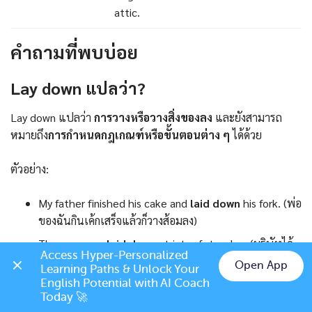
attic.
คำถามที่พบบ่อย
Lay down แปลว่า?
Lay down แปลว่า
การวางหรือวางสิ่งของลง
และยังสามารถ
หมายถึง
การกำหนดกฎเกณฑ์หรือขั้นตอนต่าง ๆ
ได้ด้วย
ตัวอย่าง:
My father finished his cake and
laid down
his fork. (พ่อ
ของฉันกินเค้กเสร็จแล้วก็วางส้อมลง)
The company
laid down
strict safety rules. (บริษัทได้
Access Hyper-Personalized 
กำหนดกฎความปลอดภัยอย่างเข้มงวด)
Open App
Learning Paths & Unlock Your 
Chat on LINE
English Potential with AI Coach 
Today 🚀