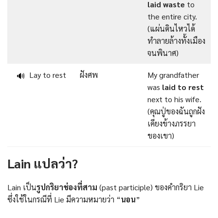
laid waste
to
the entire city.
(แผ่นดินไหวได้
ทำลายล้างทั้งเมือง
จนพินาศ)
Lay to rest
ฝังศพ
My grandfather
🔊
was
laid to rest
next to his wife.
(คุณปู่ของฉันถูกฝัง
เคียงข้างภรรยา
ของเขา)
Lain แปลว่า?
Lain เป็น
รูปกริยาช่องที่สาม
(past participle) ของคำกริยา Lie
ซึ่งใช้ในกรณีที่ Lie มีความหมายว่า “
นอน
”