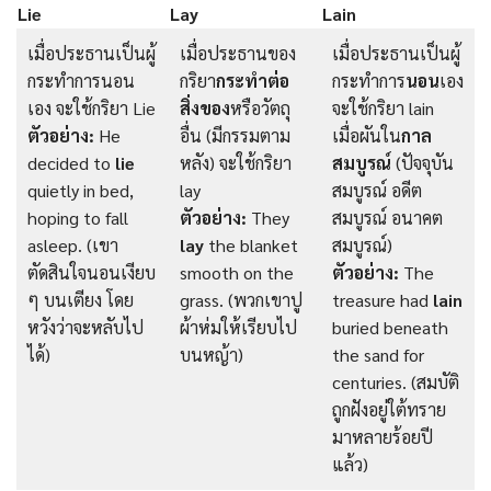
Lie
Lay
Lain
เมื่อประธานเป็นผู้
เมื่อประธานของ
เมื่อประธานเป็นผู้
กระทำการนอน
กริยา
กระทำต่อ
กระทำการ
นอน
เอง
เอง จะใช้กริยา Lie
สิ่งของ
หรือวัตถุ
จะใช้กริยา lain
ตัวอย่าง:
He
อื่น (มีกรรมตาม
เมื่อผันใน
กาล
decided to
lie
หลัง) จะใช้กริยา
สมบูรณ์
(ปัจจุบัน
quietly in bed,
lay
สมบูรณ์ อดีต
hoping to fall
ตัวอย่าง:
They
สมบูรณ์ อนาคต
asleep. (เขา
lay
the blanket
สมบูรณ์)
ตัดสินใจนอนเงียบ
smooth on the
ตัวอย่าง:
The
ๆ บนเตียง โดย
grass. (พวกเขาปู
treasure had
lain
หวังว่าจะหลับไป
ผ้าห่มให้เรียบไป
buried beneath
ได้)
บนหญ้า)
the sand for
centuries. (สมบัติ
ถูกฝังอยู่ใต้ทราย
มาหลายร้อยปี
แล้ว)