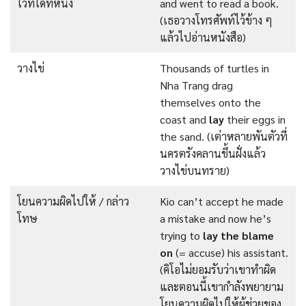
ไว้ที่ใดที่หนึ่ง
and went to read a book.
(เธอวางโทรศัพท์ไว้ข้าง ๆ
แล้วไปอ่านหนังสือ)
วางไข่
Thousands of turtles in
Nha Trang drag
themselves onto the
coast and
lay
their eggs in
the sand. (เต่าหลายพันตัวที่
นครตรังคลานขึ้นฝั่งแล้ว
วางไข่บนทราย)
โยนความผิดไปให้ / กล่าว
Kio can’t accept he made
โทษ
a mistake and now he’s
trying to
lay the blame
on
(= accuse) his assistant.
(คิโอไม่ยอมรับว่าเขาทำผิด
และตอนนี้เขากำลังพยายาม
โยนความผิดไปให้ผู้ช่วยของ